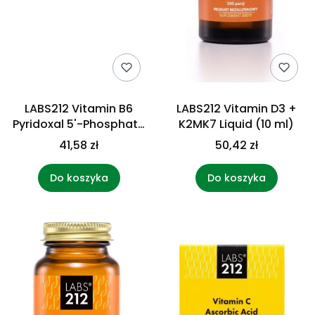
LABS212 Vitamin B6
LABS212 Vitamin D3 +
Pyridoxal 5'-Phosphate
K2MK7 Liquid (10 ml)
+ Pyridoxine (60 kaps.)
41,58 zł
50,42 zł
Do koszyka
Do koszyka