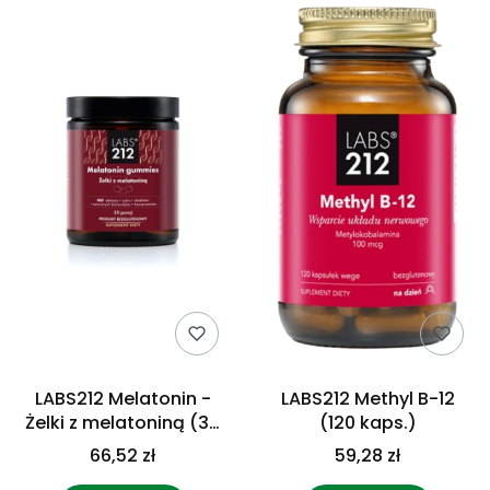
LABS212 Melatonin -
LABS212 Methyl B-12
Żelki z melatoniną (30
(120 kaps.)
żelek)
66,52 zł
59,28 zł