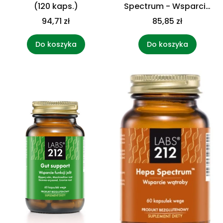
(120 kaps.)
Spectrum - Wsparcie
metabolizmu glukozy
94,71 zł
85,85 zł
(60 kaps.)
Do koszyka
Do koszyka