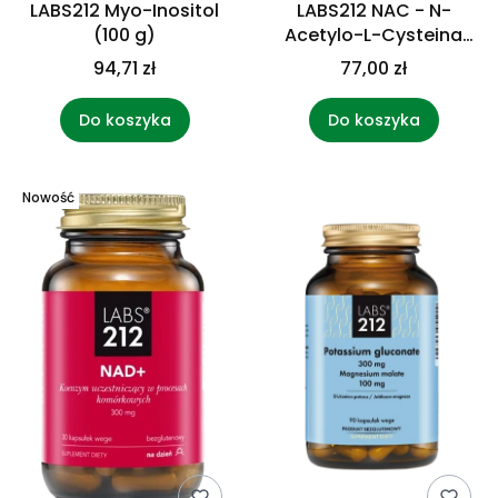
LABS212 Myo-Inositol
LABS212 NAC - N-
(100 g)
Acetylo-L-Cysteina
300 mg (60 kaps.)
94,71 zł
77,00 zł
Do koszyka
Do koszyka
Nowość