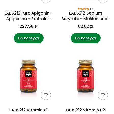
5.0
LABS212 Pure Apigenin -
LABS212 Sodium
Apigenina - Ekstrakt z
Butyrate - Maślan sodu
nasion selera
(60 kaps.)
227,58 zł
62,62 zł
naciowego (30 g)
Do koszyka
Do koszyka
LABS212 Vitamin B1
LABS212 Vitamin B2