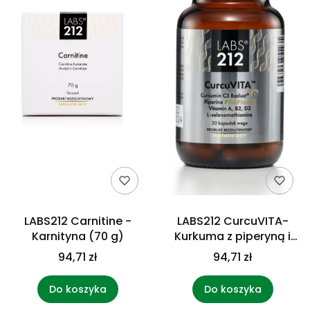
LABS212 Carnitine -
LABS212 CurcuVITA-
Karnityna (70 g)
Kurkuma z piperyną i
witaminami (30 kaps.)
94,71 zł
94,71 zł
Do koszyka
Do koszyka