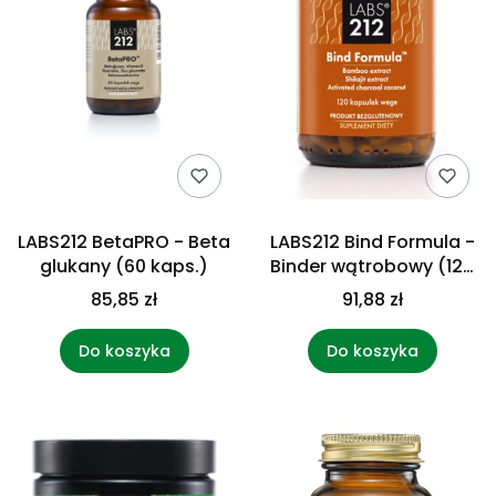
LABS212 BetaPRO - Beta
LABS212 Bind Formula -
glukany (60 kaps.)
Binder wątrobowy (120
kaps.)
85,85 zł
91,88 zł
Do koszyka
Do koszyka