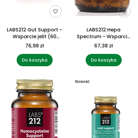
LABS212 Gut Support -
LABS212 Hepa
Wsparcie jelit (60
Spectrum - Wsparcie
kaps.)
wątroby (60 kaps.)
76,98 zł
67,38 zł
Do koszyka
Do koszyka
Nowość