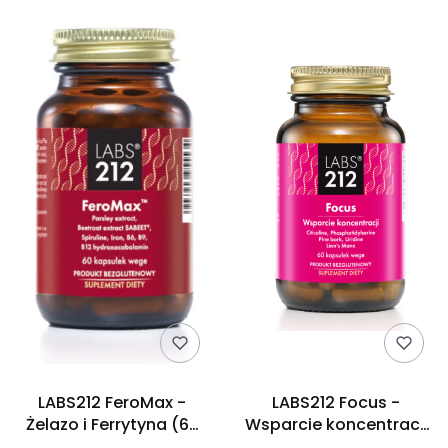
LABS212 FeroMax -
LABS212 Focus -
Żelazo i Ferrytyna (60
Wsparcie koncentracji
kaps.)
(60 kaps.)