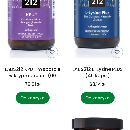
LABS212 KPU - Wsparcie
LABS212 L-Lysine PLUS
w kryptopirolurii (60
(45 kaps.)
kaps.)
78,61 zł
68,14 zł
Do koszyka
Do koszyka