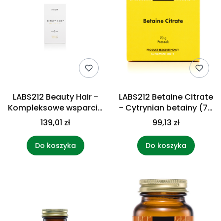
LABS212 Beauty Hair -
LABS212 Betaine Citrate
Kompleksowe wsparcie
- Cytrynian betainy (70
włosów, skóry i
g)
139,01 zł
99,13 zł
paznokci (60 kaps.)
Do koszyka
Do koszyka