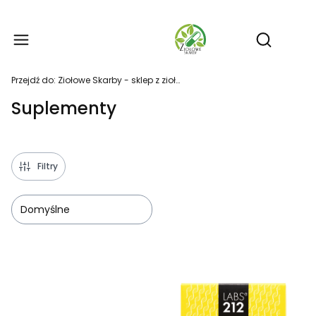
Produ
Otwórz wy
Przejdź do:
Ziołowe Skarby - sklep z ziołami i suplementami
Suplementy
Filtry
Domyślne
Lista produktów