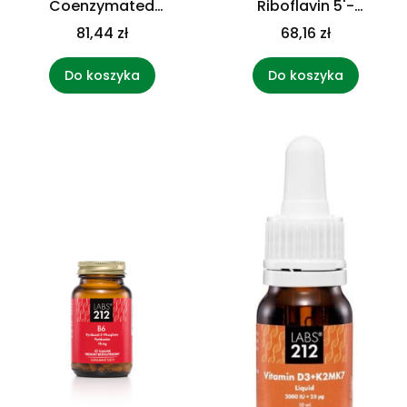
Coenzymated
Riboflavin 5'-
Cocarboxylase (60
Phosphate + Riboflavin
81,44 zł
68,16 zł
kaps.)
(60 kaps.)
Do koszyka
Do koszyka