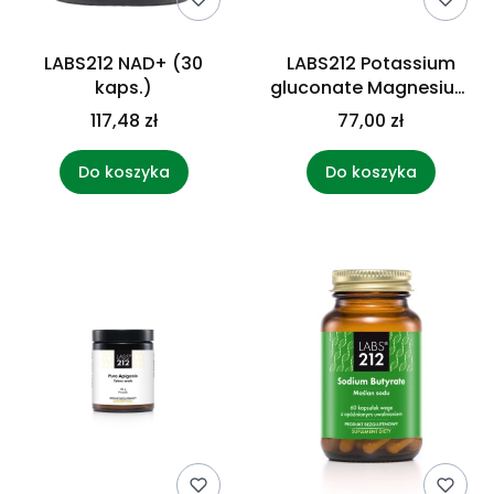
LABS212 NAD+ (30
LABS212 Potassium
kaps.)
gluconate Magnesium
malate (90 kaps.)
117,48 zł
77,00 zł
Do koszyka
Do koszyka