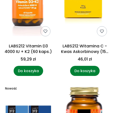
LABS212 Vitamin D3
LABS212 Witamina C -
4000 IU + K2 (60 kaps.)
Kwas Askorbinowy (150
g)
59,29 zł
46,01 zł
Do koszyka
Do koszyka
Nowość