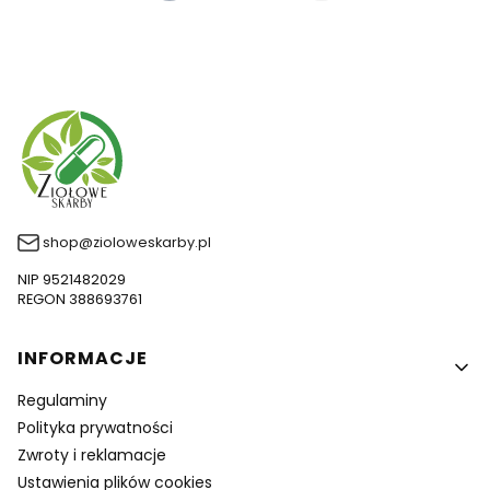
shop@zioloweskarby.pl
NIP 9521482029
REGON 388693761
Linki w stopce
INFORMACJE
Regulaminy
Polityka prywatności
Zwroty i reklamacje
Ustawienia plików cookies