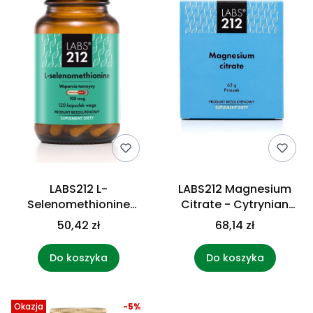
LABS212 L-
LABS212 Magnesium
Selenomethionine
Citrate - Cytrynian
Selenium SeLECT - L-
magnezu (63 g)
50,42 zł
68,14 zł
selenometionina (120
kaps.)
Do koszyka
Do koszyka
Okazja
-5%