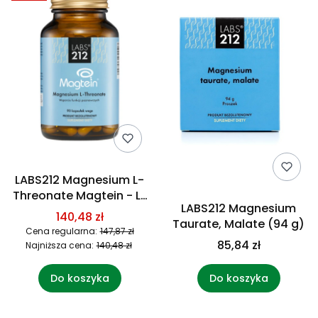
LABS212 Magnesium L-
Threonate Magtein - L-
LABS212 Magnesium
Treonian magnezu (90
140,48 zł
Taurate, Malate (94 g)
kaps.)
Cena regularna:
147,87 zł
85,84 zł
Najniższa cena:
140,48 zł
Do koszyka
Do koszyka