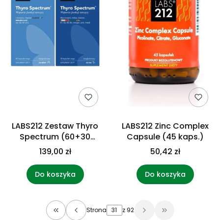
LABS212 Zestaw Thyro
LABS212 Zinc Complex
Spectrum (60+30
Capsule (45 kaps.)
kaps.)
139,00 zł
50,42 zł
Do koszyka
Do koszyka
Strona
z 92
Wróć do pierwszej strony z produktami
Przejdź do osta