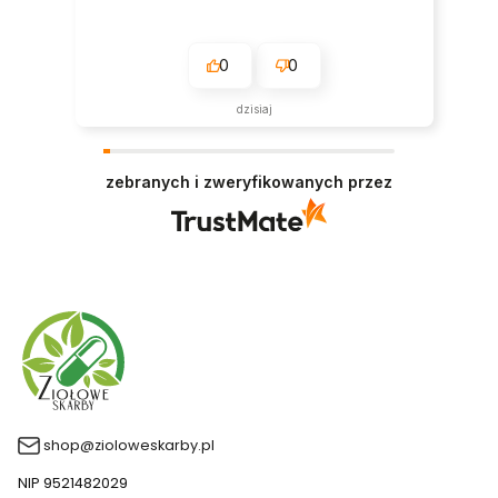
0
0
dzisiaj
zebranych i zweryfikowanych przez
shop@zioloweskarby.pl
NIP 9521482029