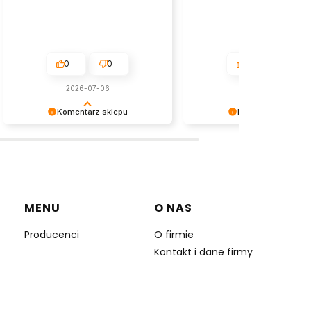
0
0
0
0
2026-07-06
2026-07-04
Komentarz sklepu
Komentarz sklepu
Dziękujemy za tak pozytywną opinię
Dziękujemy za tak pozytywn
- to czysta przyjemność obsługiwać
- to czysta przyjemność obs
takich klientów! Doceniamy czas i
takich klientów! Doceniamy c
wysiłek włożony w podzielenie się z
wysiłek włożony w podzielen
nami Twoimi doświadczeniami. Do
nami Twoimi doświadczenia
zobaczenia!
zobaczenia!
MENU
O NAS
Producenci
O firmie
Kontakt i dane firmy