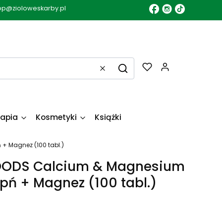
op@zioloweskarby.pl
Produkty w k
Wyczyść
Szukaj
apia
Kosmetyki
Książki
+ Magnez (100 tabl.)
ODS Calcium & Magnesium
apń + Magnez (100 tabl.)