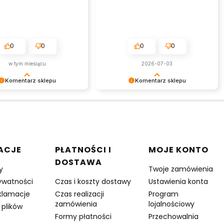
0
0
0
0
w tym miesiącu
2026-07-03
Komentarz sklepu
Komentarz sklepu
my za tak pozytywną opinię
Dziękujemy za tak pozytywną opinię
sta przyjemność obsługiwać
- to czysta przyjemność obsługiwać
lientów! Doceniamy czas i
takich klientów! Doceniamy czas i
włożony w podzielenie się z
wysiłek włożony w podzielenie się z
imi doświadczeniami. Do
nami Twoimi doświadczeniami. Do
ia!
zobaczenia!
w stopce
ACJE
PŁATNOŚCI I
MOJE KONTO
DOSTAWA
y
Twoje zamówienia
rywatności
Czas i koszty dostawy
Ustawienia konta
eklamacje
Czas realizacji
Program
zamówienia
lojalnościowy
 plików
Formy płatności
Przechowalnia