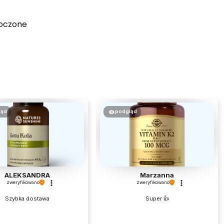
noczone
ląd
podgląd
ALEKSANDRA
Marzanna
zweryfikowano
zweryfikowano
Szybka dostawa
Super 👍️