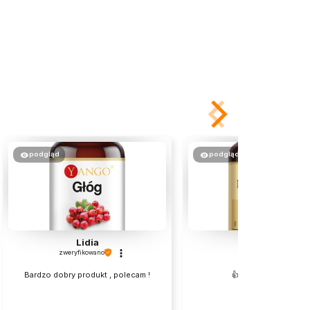
podgląd
podgląd
Lidia
Andrzej
zweryfikowano
zweryfikowano
Bardzo dobry produkt , polecam !
👍️Świetny preparat