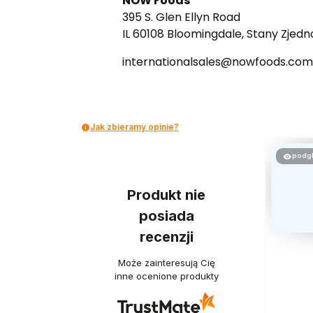
NOW Foods
395 S. Glen Ellyn Road
IL 60108 Bloomingdale, Stany Zjed
internationalsales@nowfoods.com
Jak zbieramy opinie?
podg
Produkt nie
posiada
recenzji
Może zainteresują Cię
inne ocenione produkty