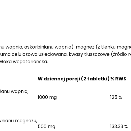
nu wapnia, askorbinianu wapnia), magnez (z tlenku magn
 guma celulozowa usieciowana, kwasy tłuszczowe (źródło
owłoka wegetariańska.
W dziennej porcji (2 tabletki)
% RWS
ianu wapnia,
1000 mg
125 %
ynianu magnezu,
500 mg
133.33 %