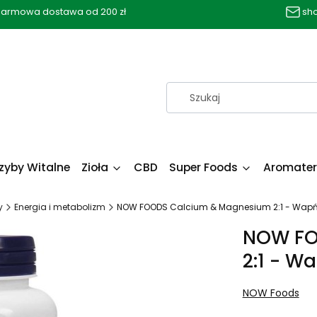
armowa dostawa od 200 zł
sh
zyby Witalne
Zioła
CBD
Super Foods
Aromater
y
Energia i metabolizm
NOW FOODS Calcium & Magnesium 2:1 - Wapń 
NOW FO
2:1 - W
NOW Foods