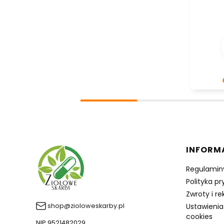
Dziękuje
- to czy
takich k
wysiłek 
nami Two
zobaczen
Linki 
INFORM
Regulamin
Polityka p
Zwroty i r
shop@zioloweskarby.pl
Ustawienia
cookies
NIP 9521482029