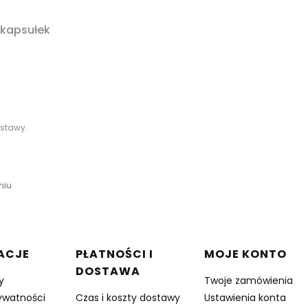
kapsułek
stawy.
niu
w stopce
ACJE
PŁATNOŚCI I
MOJE KONTO
DOSTAWA
y
Twoje zamówienia
rywatności
Czas i koszty dostawy
Ustawienia konta