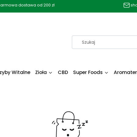
armowa dostawa od 200 zł
sh
zyby Witalne
Zioła
CBD
Super Foods
Aromater