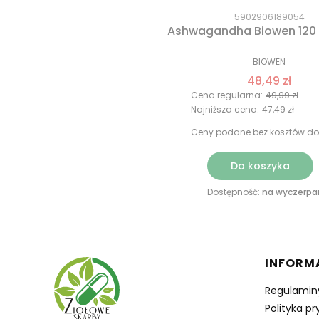
5902906189054
Ashwagandha Biowen 120 
BIOWEN
48,49 zł
Cena regularna:
49,99 zł
Najniższa cena:
47,49 zł
Ceny podane bez kosztów do
Do koszyka
Dostępność:
na wyczerpa
Linki 
INFORM
Regulamin
Polityka p