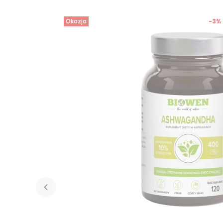
Okazja
-3%