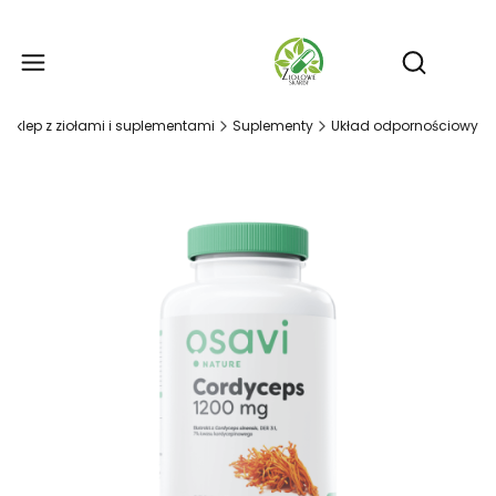
Produ
Otwórz wy
- sklep z ziołami i suplementami
Suplementy
Układ odpornościowy