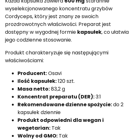
Każda kapsułka zawiera
600 mg
starannie
wyselekcjonowanego koncentratu grzybów
Cordyceps, który jest znany ze swoich
prozdrowotnych właściwości. Preparat jest
dostępny w wygodnej formie
kapsułek
, co ułatwia
jego codzienne stosowanie.
Produkt charakteryzuje się następującymi
właściwościami:
Producent:
Osavi
Ilość kapsułek:
120 szt.
Masa netto:
83,2 g
Koncentrat preparatu (DER):
3:1
Rekomendowane dzienne spożycie:
do 2
kapsułek dziennie
Produkt odpowiedni dla wegan i
wegetarian:
Tak
Wolny od GMO:
Tak