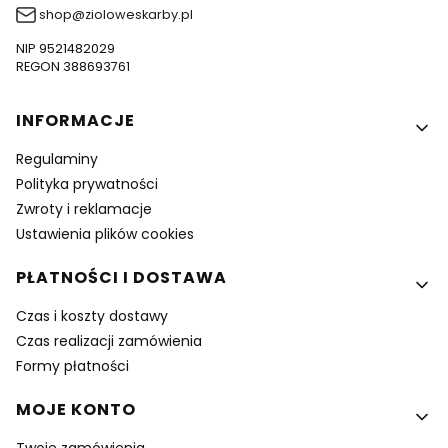
shop@zioloweskarby.pl
NIP 9521482029
REGON 388693761
Linki w stopce
INFORMACJE
Regulaminy
Polityka prywatności
Zwroty i reklamacje
Ustawienia plików cookies
PŁATNOŚCI I DOSTAWA
Czas i koszty dostawy
Czas realizacji zamówienia
Formy płatności
MOJE KONTO
Twoje zamówienia