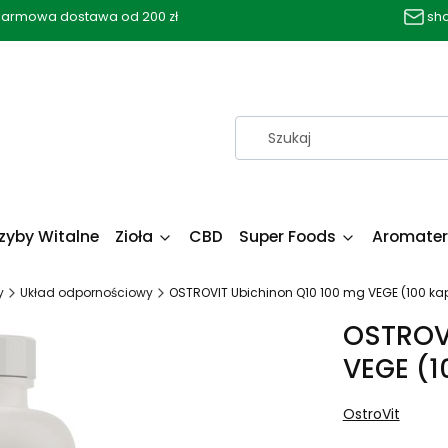
armowa dostawa od 200 zł
sh
zyby Witalne
Zioła
CBD
Super Foods
Aromater
y
Układ odpornościowy
OSTROVIT Ubichinon Q10 100 mg VEGE (100 kap
OSTROVI
VEGE (1
OstroVit