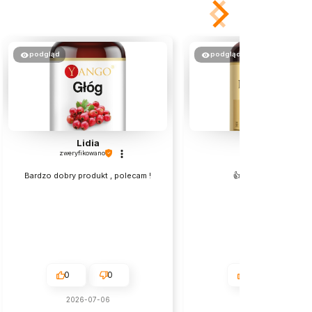
podgląd
podgląd
Lidia
Andrzej
zweryfikowano
zweryfikowano
Bardzo dobry produkt , polecam !
👍️Świetny preparat
0
0
0
0
2026-07-06
2026-07-04