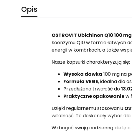
Opis
OSTROVIT Ubichinon Q10 100 mg
koenzymu Q10 w formie łatwych do 
energii w komórkach, a także wspi
Nasze kapsułki charakteryzują się:
Wysoka dawka
100 mg na po
Formuła VEGE
, idealna dla 
Przedłużona trwałość do
13.0
Praktyczne opakowanie
w f
Dzięki regularnemu stosowaniu
OS
witalność. To doskonały wybór dl
Wzbogać swoją codzienną dietę o