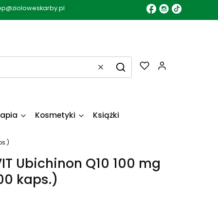
op@zioloweskarby.pl
Produkty w k
Wyczyść
Szukaj
apia
Kosmetyki
Książki
s.)
T Ubichinon Q10 100 mg
00 kaps.)