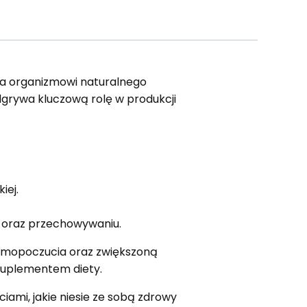
cza organizmowi naturalnego
grywa kluczową rolę w produkcji
iej.
u oraz przechowywaniu.
amopoczucia oraz zwiększoną
suplementem diety.
ściami, jakie niesie ze sobą zdrowy