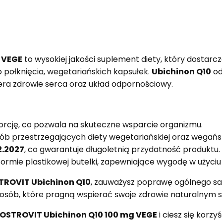
 VEGE
to wysokiej jakości suplement diety, który dostar
połknięcia, wegetariańskich kapsułek.
Ubichinon Q10
od
era zdrowie serca oraz układ odpornościowy.
rcję, co pozwala na skuteczne wsparcie organizmu.
osób przestrzegających diety wegetariańskiej oraz wegańsk
2.2027
, co gwarantuje długoletnią przydatność produktu.
ormie plastikowej butelki, zapewniające wygodę w użyci
TROVIT Ubichinon Q10
, zauważysz poprawę ogólnego s
a osób, które pragną wspierać swoje zdrowie naturalnym 
OSTROVIT Ubichinon Q10 100 mg VEGE
i ciesz się korzy