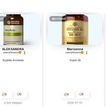
ląd
podgląd
ALEKSANDRA
Marzanna
zweryfikowano
zweryfikowano
Szybka dostawa
Super 👍️
0
0
0
0
w tym miesiącu
2026-07-03