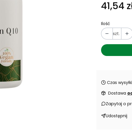
41,54 z
Ilość
szt.
Czas wysyłki
Dostawa
od
Zapytaj o p
Udostępnij