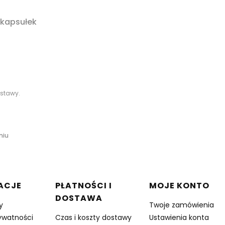
kapsułek
stawy.
niu
w stopce
ACJE
PŁATNOŚCI I
MOJE KONTO
DOSTAWA
y
Twoje zamówienia
rywatności
Czas i koszty dostawy
Ustawienia konta