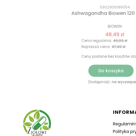
5902906189054
Ashwagandha Biowen 120 
BIOWEN
48,49 zł
Cena regularna:
49,99 zł
Najniższa cena:
47,49 zł
Ceny podane bez kosztów do
Do koszyka
Dostępność:
na wyczerpa
Linki 
INFORM
Regulamin
Polityka p