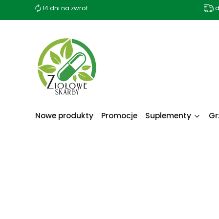
14 dni na zwrot
d
Nowe produkty
Promocje
Suplementy
Gr