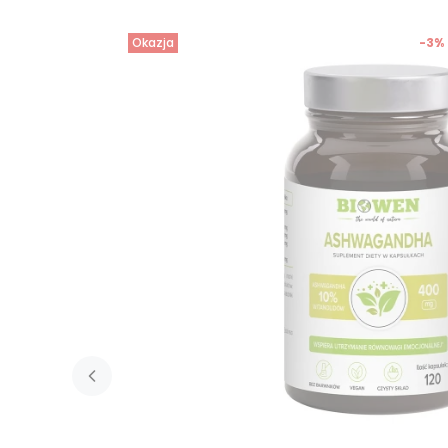
Okazja
-3%