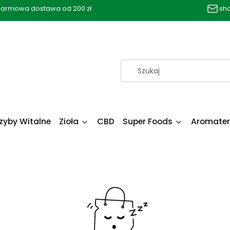
armowa dostawa od 200 zł
sh
zyby Witalne
Zioła
CBD
Super Foods
Aromater