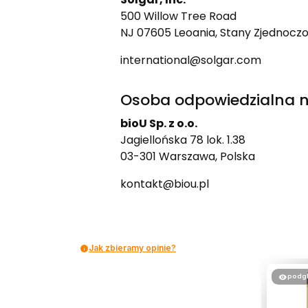
500 Willow Tree Road
NJ 07605 Leoania, Stany Zjednocz
international@solgar.com
Osoba odpowiedzialna n
bioU Sp. z o.o.
Jagiellońska 78 lok. 1.38
03-301 Warszawa, Polska
kontakt@biou.pl
Jak zbieramy opinie?
podg