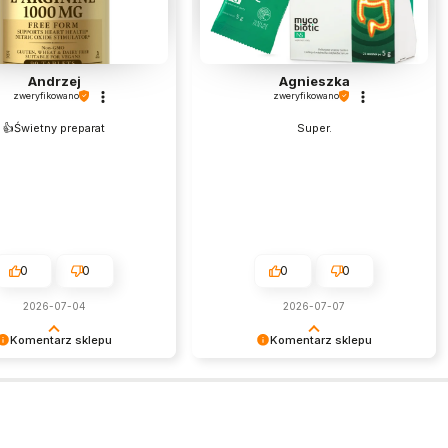
Andrzej
Agnieszka
zweryfikowano
zweryfikowano
👍️Świetny preparat
Super.
0
0
0
0
2026-07-04
2026-07-07
Komentarz sklepu
Komentarz sklepu
my za tak pozytywną opinię
Dziękujemy za tak pozytywną opinię
sta przyjemność obsługiwać
- to czysta przyjemność obsługiwać
lientów! Doceniamy czas i
takich klientów! Doceniamy czas i
włożony w podzielenie się z
wysiłek włożony w podzielenie się z
imi doświadczeniami. Do
nami Twoimi doświadczeniami. Do