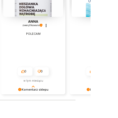
ANNA
Nina
zweryfikowano
zweryfikowano
POLECAM
Najlepsze
0
0
0
0
w tym miesiącu
2026-05-08
Komentarz sklepu
Komentarz sklepu
Dziękujemy za tak pozytywną opinię
Dziękujemy za tak pozytywn
- to czysta przyjemność obsługiwać
- to czysta przyjemność obs
takich klientów! Doceniamy czas i
takich klientów! Doceniamy c
wysiłek włożony w podzielenie się z
wysiłek włożony w podzielen
nami Twoimi doświadczeniami. Do
nami Twoimi doświadczenia