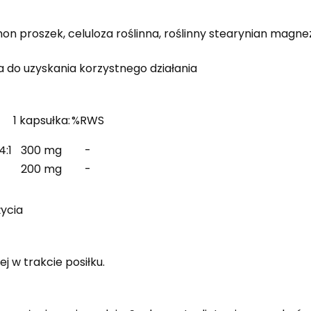
n proszek, celuloza roślinna, roślinny stearynian magne
 do uzyskania korzystnego działania
1 kapsułka:
%RWS
:1
300 mg
-
200 mg
-
ycia
ej w trakcie posiłku.