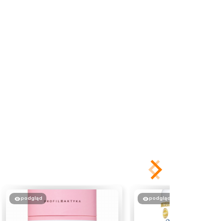
podgląd
podgląd