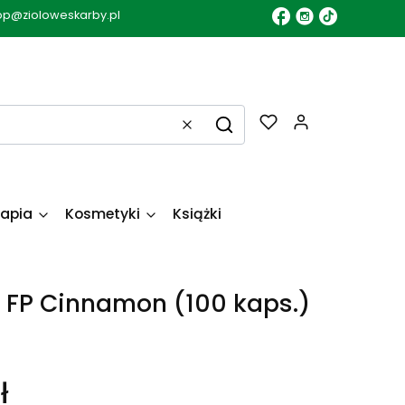
op@zioloweskarby.pl
Produkty w k
Wyczyść
Szukaj
apia
Kosmetyki
Książki
FP Cinnamon (100 kaps.)
ł