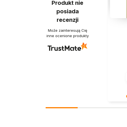
Produkt nie
posiada
recenzji
Może zainteresują Cię
inne ocenione produkty
Dziękuje
- to czy
takich k
wysiłek 
nami Two