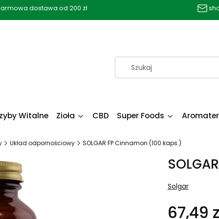
armowa dostawa od 200 zł
sh
zyby Witalne
Zioła
CBD
Super Foods
Aromater
y
Układ odpornościowy
SOLGAR FP Cinnamon (100 kaps.)
SOLGAR 
Solgar
67,49 z