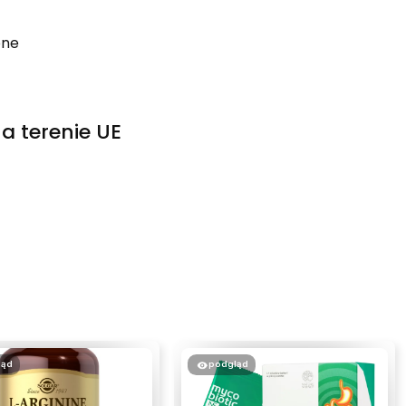
one
a terenie UE
ląd
podgląd