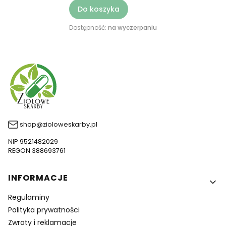
Do koszyka
Dostępność:
na wyczerpaniu
shop@zioloweskarby.pl
NIP 9521482029
REGON 388693761
Linki w stopce
INFORMACJE
Regulaminy
Polityka prywatności
Zwroty i reklamacje