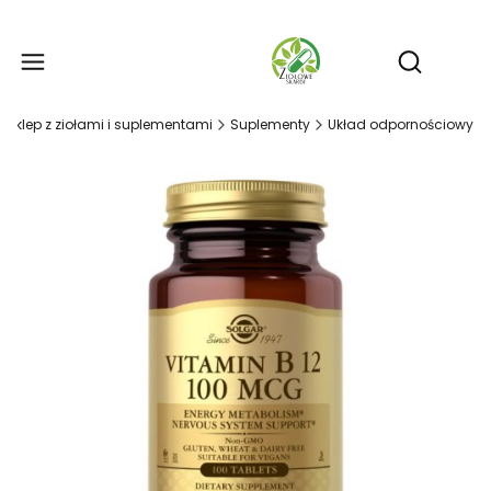
Produ
Otwórz wy
- sklep z ziołami i suplementami
Suplementy
Układ odpornościowy