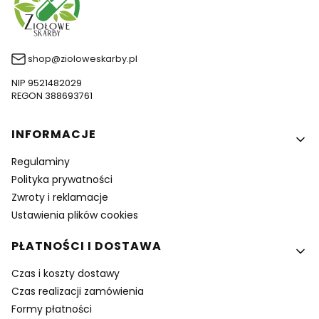
shop@zioloweskarby.pl
NIP 9521482029
REGON 388693761
Linki w stopce
INFORMACJE
Regulaminy
Polityka prywatności
Zwroty i reklamacje
Ustawienia plików cookies
PŁATNOŚCI I DOSTAWA
Czas i koszty dostawy
Czas realizacji zamówienia
Formy płatności