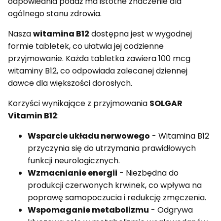
odpowiednia podaż ma istotne znaczenie dla
ogólnego stanu zdrowia.
Nasza
witamina B12
dostępna jest w wygodnej
formie tabletek, co ułatwia jej codzienne
przyjmowanie. Każda tabletka zawiera 100 mcg
witaminy B12, co odpowiada zalecanej dziennej
dawce dla większości dorosłych.
Korzyści wynikające z przyjmowania
SOLGAR
Vitamin B12
:
Wsparcie układu nerwowego
- Witamina B12
przyczynia się do utrzymania prawidłowych
funkcji neurologicznych.
Wzmacnianie energii
- Niezbędna do
produkcji czerwonych krwinek, co wpływa na
poprawę samopoczucia i redukcję zmęczenia.
Wspomaganie metabolizmu
- Odgrywa