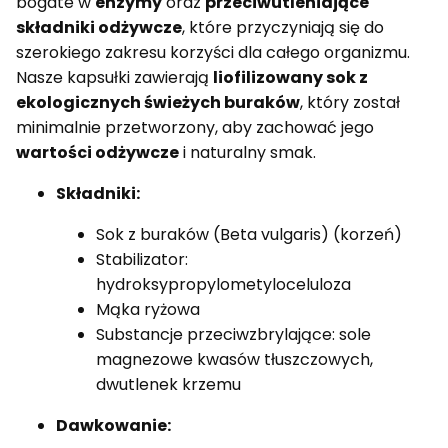
bogate w
enzymy
oraz
przeciwutleniające
składniki odżywcze
, które przyczyniają się do
szerokiego zakresu korzyści dla całego organizmu.
Nasze kapsułki zawierają
liofilizowany sok z
ekologicznych świeżych buraków
, który został
minimalnie przetworzony, aby zachować jego
wartości odżywcze
i naturalny smak.
Składniki:
Sok z buraków (Beta vulgaris) (korzeń)
Stabilizator:
hydroksypropylometyloceluloza
Mąka ryżowa
Substancje przeciwzbrylające: sole
magnezowe kwasów tłuszczowych,
dwutlenek krzemu
Dawkowanie: