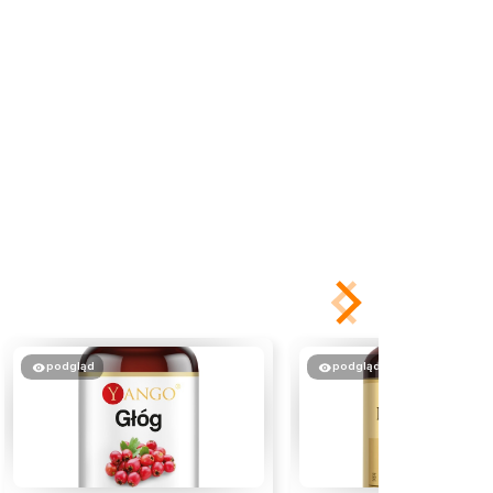
podgląd
podgląd