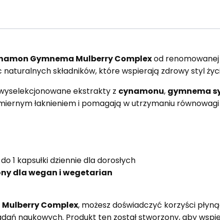
namon Gymnema Mulberry Complex
od renomowanej
naturalnych składników, które wspierają zdrowy styl życi
 wyselekcjonowane ekstrakty z
cynamonu
,
gymnema sy
miernym łaknieniem i pomagają w utrzymaniu równowagi 
do 1 kapsułki dziennie dla dorosłych
ony dla wegan i wegetarian
Mulberry Complex
, możesz doświadczyć korzyści płyn
ań naukowych. Produkt ten został stworzony, aby wspie