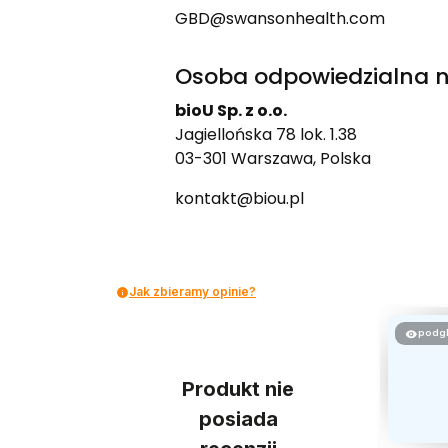
GBD@swansonhealth.com
Osoba odpowiedzialna n
bioU Sp. z o.o.
Jagiellońska 78 lok. 1.38
03-301 Warszawa, Polska
kontakt@biou.pl
Jak zbieramy opinie?
podg
Produkt nie
posiada