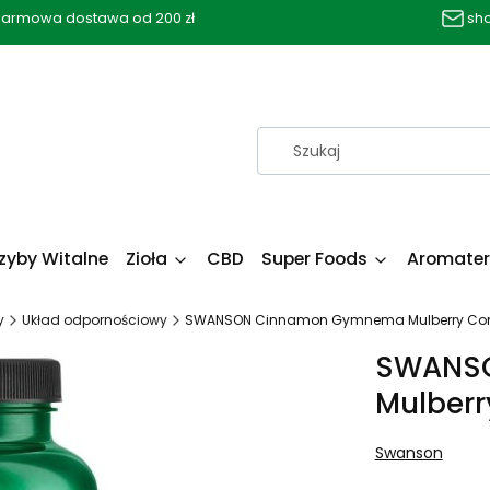
armowa dostawa od 200 zł
sh
zyby Witalne
Zioła
CBD
Super Foods
Aromater
y
Układ odpornościowy
SWANSON Cinnamon Gymnema Mulberry Comp
SWANS
Mulberr
Swanson