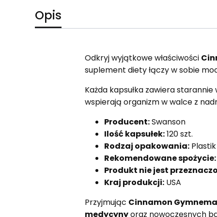
Opis
Odkryj wyjątkowe właściwości
Cin
suplement diety łączy w sobie moc 
Każda kapsułka zawiera starannie
wspierają organizm w walce z nad
Producent:
Swanson
Ilość kapsułek:
120 szt.
Rodzaj opakowania:
Plastik
Rekomendowane spożycie:
Produkt nie jest przeznacz
Kraj produkcji:
USA
Przyjmując
Cinnamon Gymnema 
medycyny
oraz nowoczesnych bad