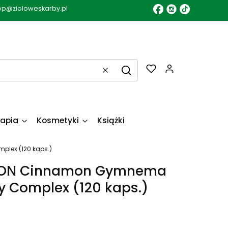
op@zioloweskarby.pl
Produkty w k
Wyczyść
Szukaj
apia
Kosmetyki
Książki
lex (120 kaps.)
ON Cinnamon Gymnema
y Complex (120 kaps.)