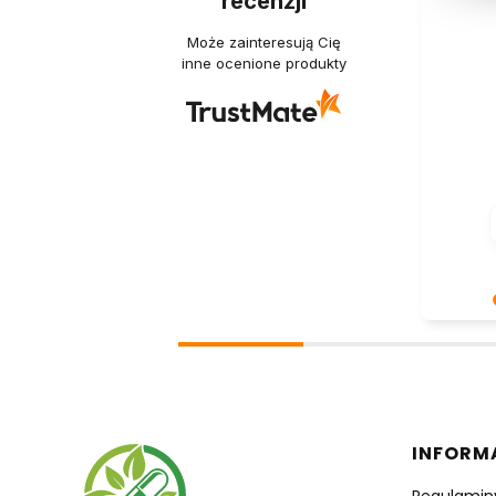
recenzji
Może zainteresują Cię
inne ocenione produkty
Dziękuje
- to czy
takich k
wysiłek 
nami Two
zobaczen
Linki 
INFORM