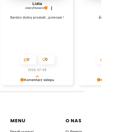
Lidia
Andrzej
zweryfikowano
zweryfikowano
Bardzo dobry produkt , polecam !
👍️Świetny preparat
0
0
0
0
2026-07-06
2026-07-04
Komentarz sklepu
Komentarz sklepu
Dziękujemy za tak pozytywną opinię
Dziękujemy za tak pozytywn
- to czysta przyjemność obsługiwać
- to czysta przyjemność obs
takich klientów! Doceniamy czas i
takich klientów! Doceniamy c
wysiłek włożony w podzielenie się z
wysiłek włożony w podzielen
nami Twoimi doświadczeniami. Do
nami Twoimi doświadczenia
zobaczenia!
zobaczenia!
MENU
O NAS