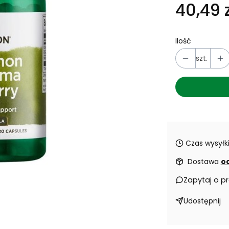
40,49 z
Ilość
szt.
Czas wysyłki
Dostawa
od
Zapytaj o p
Udostępnij