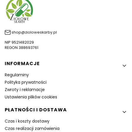
shop@zioloweskarby.pl
NIP 9521482029
REGON 388693761
Linki w stopce
INFORMACJE
Regulaminy
Polityka prywatności
Zwroty i reklamacje
Ustawienia plików cookies
PŁATNOŚCI I DOSTAWA
Czas i koszty dostawy
Czas realizacji zamówienia