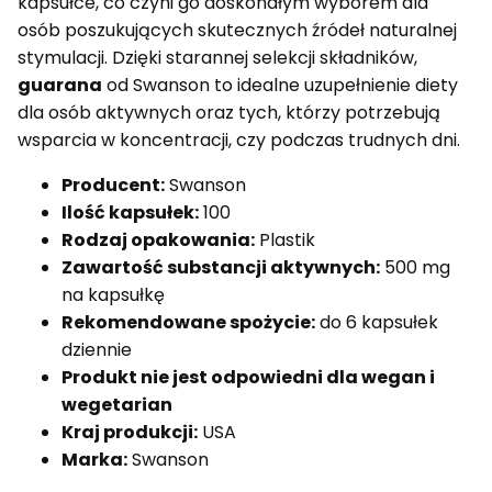
kapsułce, co czyni go doskonałym wyborem dla
osób poszukujących skutecznych źródeł naturalnej
stymulacji. Dzięki starannej selekcji składników,
guarana
od Swanson to idealne uzupełnienie diety
dla osób aktywnych oraz tych, którzy potrzebują
wsparcia w koncentracji, czy podczas trudnych dni.
Producent:
Swanson
Ilość kapsułek:
100
Rodzaj opakowania:
Plastik
Zawartość substancji aktywnych:
500 mg
na kapsułkę
Rekomendowane spożycie:
do 6 kapsułek
dziennie
Produkt nie jest odpowiedni dla wegan i
wegetarian
Kraj produkcji:
USA
Marka:
Swanson