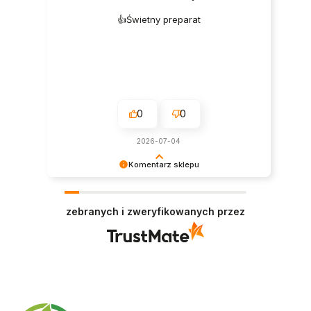
👍️Świetny preparat
0
0
2026-07-04
Komentarz sklepu
Dziękujemy za tak pozytywną opinię - to czysta
przyjemność obsługiwać takich klientów!
zebranych i zweryfikowanych przez
Doceniamy czas i wysiłek włożony w podzielenie
się z nami Twoimi doświadczeniami. Do
zobaczenia!