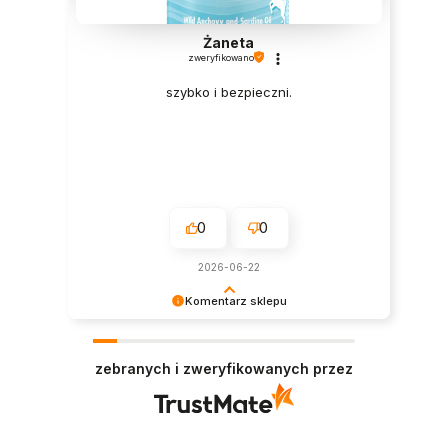
Żaneta
zweryfikowano
szybko i bezpieczni.
0
0
2026-06-22
Komentarz sklepu
Dziękujemy za tak pozytywną opinię - to czysta
przyjemność obsługiwać takich klientów!
zebranych i zweryfikowanych przez
Doceniamy czas i wysiłek włożony w podzielenie
się z nami Twoimi doświadczeniami. Do
zobaczenia!