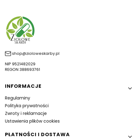
shop@zioloweskarby.pl
NIP 9521482029
REGON 388693761
Linki w stopce
INFORMACJE
Regulaminy
Polityka prywatności
Zwroty i reklamacje
Ustawienia plików cookies
PŁATNOŚCI I DOSTAWA