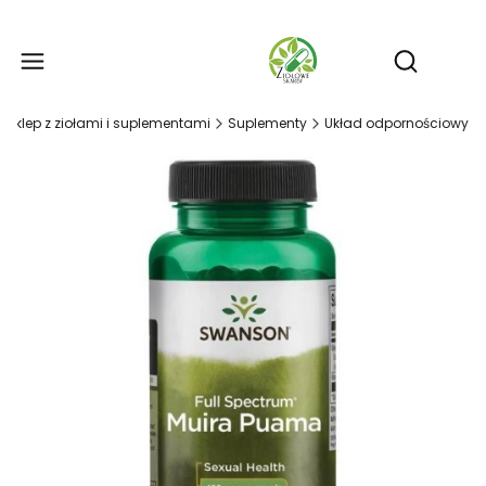
Produ
Otwórz wy
- sklep z ziołami i suplementami
Suplementy
Układ odpornościowy