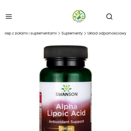
Produ
Otwórz wy
- sklep z ziołami i suplementami
Suplementy
Układ odpornościowy