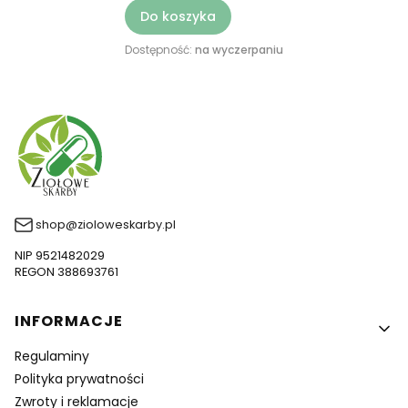
Do koszyka
Dostępność:
na wyczerpaniu
shop@zioloweskarby.pl
NIP 9521482029
REGON 388693761
Linki w stopce
INFORMACJE
Regulaminy
Polityka prywatności
Zwroty i reklamacje