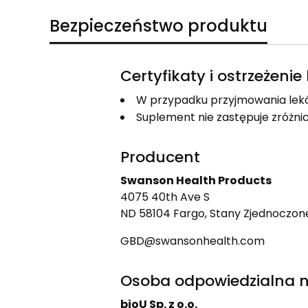
Bezpieczeństwo produktu
Certyfikaty i ostrzeżeni
W przypadku przyjmowania lekó
Suplement nie zastępuje zróżnic
Producent
Swanson Health Products
4075 40th Ave S
ND 58104 Fargo, Stany Zjednoczon
GBD@swansonhealth.com
Osoba odpowiedzialna n
bioU Sp. z o.o.