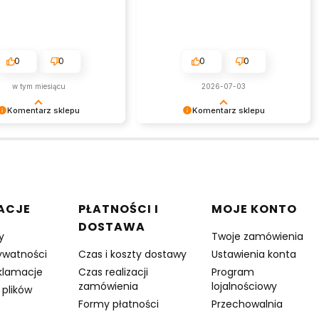
0
0
0
0
w tym miesiącu
2026-07-03
Komentarz sklepu
Komentarz sklepu
my za tak pozytywną opinię
Dziękujemy za tak pozytywną opinię
sta przyjemność obsługiwać
- to czysta przyjemność obsługiwać
lientów! Doceniamy czas i
takich klientów! Doceniamy czas i
włożony w podzielenie się z
wysiłek włożony w podzielenie się z
imi doświadczeniami. Do
nami Twoimi doświadczeniami. Do
ia!
zobaczenia!
w stopce
ACJE
PŁATNOŚCI I
MOJE KONTO
DOSTAWA
y
Twoje zamówienia
rywatności
Czas i koszty dostawy
Ustawienia konta
eklamacje
Czas realizacji
Program
zamówienia
lojalnościowy
 plików
Formy płatności
Przechowalnia