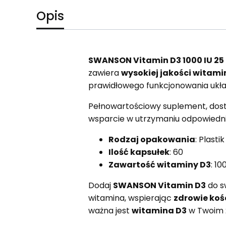
Opis
SWANSON Vitamin D3 1000 IU 25
zawiera
wysokiej jakości witami
prawidłowego funkcjonowania ukła
Pełnowartościowy suplement, do
wsparcie w utrzymaniu odpowiedni
Rodzaj opakowania
: Plastik
Ilość kapsułek
: 60
Zawartość witaminy D3
: 1
Dodaj
SWANSON Vitamin D3
do sw
witamina, wspierając
zdrowie koś
ważna jest
witamina D3
w Twoim ż