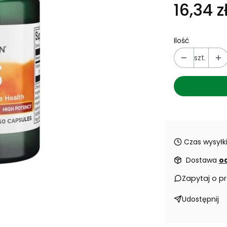
16,34 z
Ilość
szt.
Czas wysyłki
Dostawa
od
Zapytaj o p
Udostępnij