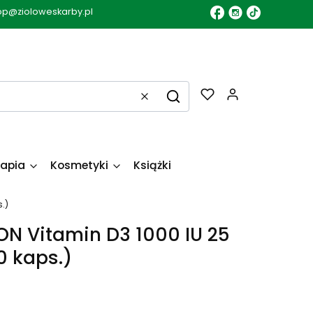
op@zioloweskarby.pl
Produkty w k
Wyczyść
Szukaj
apia
Kosmetyki
Książki
.)
 Vitamin D3 1000 IU 25
 kaps.)