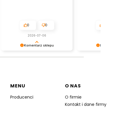
0
0
0
0
2026-07-06
2026-07-04
Komentarz sklepu
Komentarz sklepu
Dziękujemy za tak pozytywną opinię
Dziękujemy za tak pozytywn
- to czysta przyjemność obsługiwać
- to czysta przyjemność obs
takich klientów! Doceniamy czas i
takich klientów! Doceniamy c
wysiłek włożony w podzielenie się z
wysiłek włożony w podzielen
nami Twoimi doświadczeniami. Do
nami Twoimi doświadczenia
zobaczenia!
zobaczenia!
MENU
O NAS
Producenci
O firmie
Kontakt i dane firmy