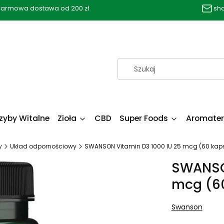
armowa dostawa od 200 zł
sh
zyby Witalne
Zioła
CBD
Super Foods
Aromater
y
Układ odpornościowy
SWANSON Vitamin D3 1000 IU 25 mcg (60 kaps
SWANSON
mcg (60
Swanson