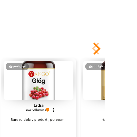
podgląd
podgląd
Lidia
Andrzej
zweryfikowano
zweryfikowano
Bardzo dobry produkt , polecam !
👍️Świetny preparat