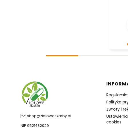
Dziękuje
- to czy
takich k
wysiłek 
nami Two
zobaczen
Linki 
INFORM
Regulamin
Polityka p
Zwroty i r
shop@zioloweskarby.pl
Ustawienia
cookies
NIP 9521482029