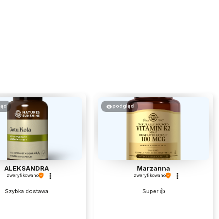
ląd
podgląd
ALEKSANDRA
Marzanna
zweryfikowano
zweryfikowano
Szybka dostawa
Super 👍️