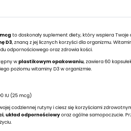
 mcg
to doskonały suplement diety, który wspiera Twoje 
nę D3
, znaną z jej licznych korzyści dla organizmu. Witam
du odpornościowego oraz zdrowia kości.
stępny w
plastikowym opakowaniu
, zawiera 60 kapsułe
ego poziomu witaminy D3 w organizmie.
000 IU (25 mcg)
ojej codziennej rutyny i ciesz się korzyściami zdrowotny
ci
,
układ odpornościowy
oraz ogólne samopoczucie. Prz
yciu.