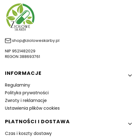
shop@zioloweskarby.pl
NIP 9521482029
REGON 388693761
Linki w stopce
INFORMACJE
Regulaminy
Polityka prywatności
Zwroty i reklamacje
Ustawienia plików cookies
PŁATNOŚCI I DOSTAWA
Czas i koszty dostawy