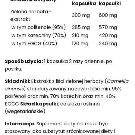
kapsułka
kapsułki
Zielona herbata -
300 mg
600 mg
ekstrakt
w tym polifenole (95%)
285 mg
570 mg
w tym katechiny (70%)
210 mg
420 mg
w tym EGCG (40%)
120 mg
240 mg
Sposób użycia:
1 kapsułka 2 razy dziennie, po
posiłku.
Składniki:
Ekstrakt z liści zielonej herbaty (
Camellia
sinensis
) standaryzowany na zawartość min. 95%
polifenoli oraz min. 70% katechin oraz min. 40%
EGCG
Skład kapsułki:
celuloza roślinna
(wegetariańskie)
Informacja:
Suplement diety nie może być
stosowany jako substytut zróżnicowanej diety i