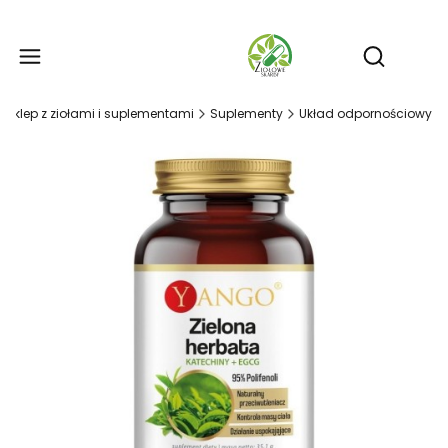
Produ
Otwórz wy
- sklep z ziołami i suplementami
Suplementy
Układ odpornościowy