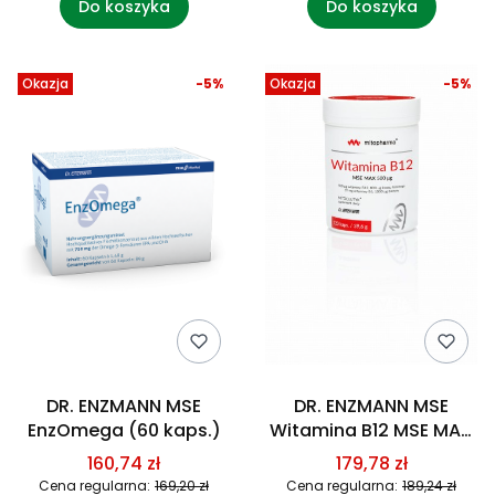
Do koszyka
Do koszyka
Okazja
-5%
Okazja
-5%
DR. ENZMANN MSE
DR. ENZMANN MSE
EnzOmega (60 kaps.)
Witamina B12 MSE MAX
(120 kaps.)
160,74 zł
179,78 zł
Cena regularna:
169,20 zł
Cena regularna:
189,24 zł