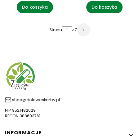
Do koszyka
Do koszyka
Strona
z 7
shop@zioloweskarby.pl
NIP 9521482029
REGON 388693761
Linki w stopce
INFORMACJE