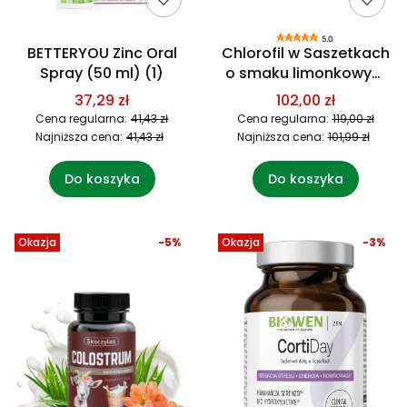
5.0
BETTERYOU Zinc Oral
Chlorofil w Saszetkach
Spray (50 ml) (1)
o smaku limonkowym
(67,5 g) - Naturalne
37,29 zł
102,00 zł
Wsparcie dla Twojego
Cena regularna:
41,43 zł
Cena regularna:
119,00 zł
Organizmu
Najniższa cena:
41,43 zł
Najniższa cena:
101,99 zł
Do koszyka
Do koszyka
Okazja
-5%
Okazja
-3%