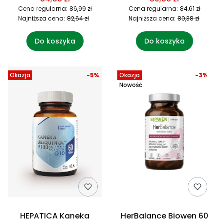
Cena regularna:
86,99 zł
Cena regularna:
84,61 zł
Najniższa cena:
82,64 zł
Najniższa cena:
80,38 zł
Do koszyka
Do koszyka
Okazja
-5%
Okazja
-3%
Nowość
HEPATICA Kaneka
HerBalance Biowen 60