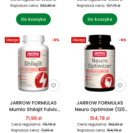
Najniższa cena:
332,46 zł
Najniższa cena:
127,73 zł
Do koszyka
Do koszyka
Okazja
-5%
Okazja
-5%
JARROW FORMULAS
JARROW FORMULAS
Mumio Shilajit Fulvic
Neuro Optimizer (120
Acid Complex (60
kaps.)
71,99 zł
154,78 zł
kaps.)
Cena regularna:
75,78 zł
Cena regularna:
162,93 zł
Najniższa cena:
71,99 zł
Najniższa cena:
154,78 zł