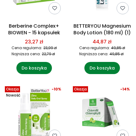
Berberine Complex+
BETTERYOU Magnesium
BIOWEN - 15 kapsułek
Body Lotion (180 ml) (1)
23,27 zł
44,87 zł
Cena regularna:
23,99 zł
Cena regularna:
49,85 zł
Najniższa cena:
22,79 zł
Najniższa cena:
49,85 zł
Do koszyka
Do koszyka
Okazja
-10%
Okazja
-14%
Nowość