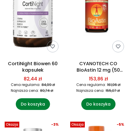
CortiNight Biowen 60
CYANOTECH CO
kapsułek
BioAstin 12 mg (50
kaps.)
82,44 zł
153,86 zł
Cena regularna:
84,99 zł
Cena regularna:
161,96 zł
Najniższa cena:
80,74 zł
Najniższa cena:
155,07 zł
Do koszyka
Do koszyka
Okazja
-3%
Okazja
-5%