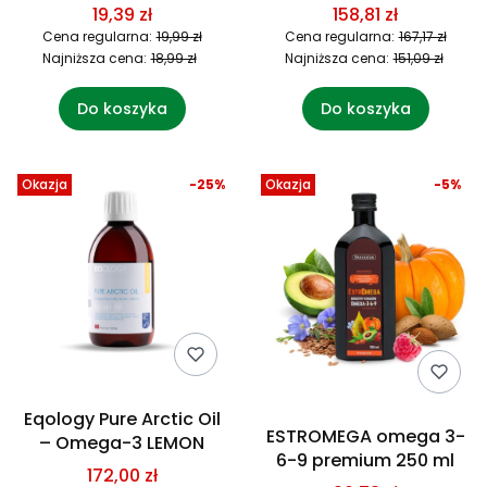
19,39 zł
158,81 zł
Cena regularna:
19,99 zł
Cena regularna:
167,17 zł
Najniższa cena:
18,99 zł
Najniższa cena:
151,09 zł
Do koszyka
Do koszyka
Okazja
-25%
Okazja
-5%
Eqology Pure Arctic Oil
ESTROMEGA omega 3-
– Omega-3 LEMON
6-9 premium 250 ml
172,00 zł