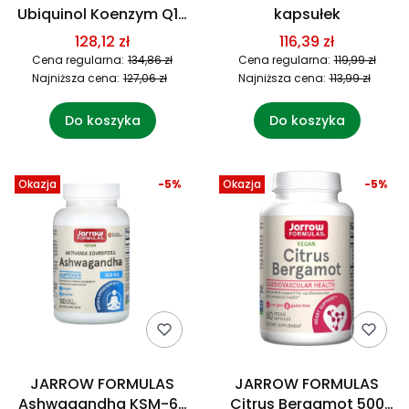
Ubiquinol Koenzym Q10
kapsułek
V100 (60 kaps.)
128,12 zł
116,39 zł
Cena regularna:
134,86 zł
Cena regularna:
119,99 zł
Najniższa cena:
127,06 zł
Najniższa cena:
113,99 zł
Do koszyka
Do koszyka
Okazja
-5%
Okazja
-5%
JARROW FORMULAS
JARROW FORMULAS
Ashwagandha KSM-66
Citrus Bergamot 500