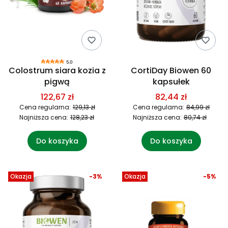
5.0
Colostrum siara kozia z
CortiDay Biowen 60
pigwą
kapsułek
122,67 zł
82,44 zł
Cena regularna:
129,13 zł
Cena regularna:
84,99 zł
Najniższa cena:
128,23 zł
Najniższa cena:
80,74 zł
Do koszyka
Do koszyka
Okazja
-3%
Okazja
-5%