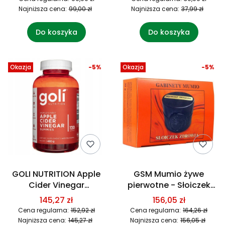
Najniższa cena:
99,00 zł
Najniższa cena:
37,99 zł
Do koszyka
Do koszyka
Okazja
-5%
Okazja
-5%
GOLI NUTRITION Apple
GSM Mumio żywe
Cider Vinegar
pierwotne - Słoiczek
Gummies - Ocet
zdrowia (35 g)
145,27 zł
156,05 zł
jabłkowy (120 żelek)
Cena regularna:
152,92 zł
Cena regularna:
164,26 zł
Najniższa cena:
145,27 zł
Najniższa cena:
156,05 zł