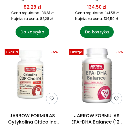
(120 kaps.)
mg (60 kaps.)
82,28 zł
134,50 zł
Cena regularna:
86,61 zł
Cena regularna:
141,58 zł
Najniższa cena:
82,28 zł
Najniższa cena:
134,50 zł
Do koszyka
Do koszyka
Okazja
-5%
Okazja
-5%
JARROW FORMULAS
JARROW FORMULAS
Cytykolina Citicoline
EPA-DHA Balance (120
CDP Choline (60 kaps.)
kaps.)