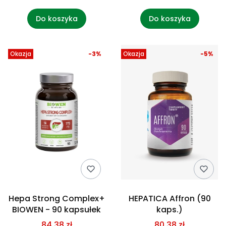
Do koszyka
Do koszyka
Okazja
-3%
Okazja
-5%
Hepa Strong Complex+
HEPATICA Affron (90
BIOWEN - 90 kapsułek
kaps.)
84,38 zł
80,38 zł