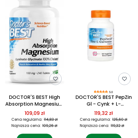
5.0
DOCTOR'S BEST High
DOCTOR'S BEST PepZin
Absorption Magnesium
Gl - Cynk + L-
- Magnez (240 tabl.)
Karnozyna (120 kaps.)
109,09 zł
119,32 zł
Cena regularna:
114,83 zł
Cena regularna:
125,60 zł
Najniższa cena:
109,26 zł
Najniższa cena:
119,32 zł