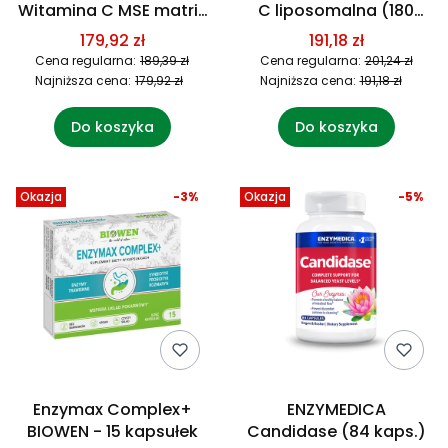
Witamina C MSE matrix
C liposomalna (180
(180 tabl.)
kaps.)
179,92 zł
191,18 zł
Cena regularna:
189,39 zł
Cena regularna:
201,24 zł
Najniższa cena:
179,92 zł
Najniższa cena:
191,18 zł
Do koszyka
Do koszyka
Okazja
-3%
Okazja
-5%
Enzymax Complex+
ENZYMEDICA
BIOWEN - 15 kapsułek
Candidase (84 kaps.)