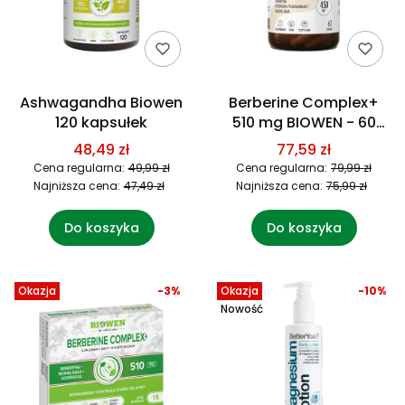
Ashwagandha Biowen
Berberine Complex+
120 kapsułek
510 mg BIOWEN - 60
kapsułek
48,49 zł
77,59 zł
Cena regularna:
49,99 zł
Cena regularna:
79,99 zł
Najniższa cena:
47,49 zł
Najniższa cena:
75,99 zł
Do koszyka
Do koszyka
Okazja
-3%
Okazja
-10%
Nowość