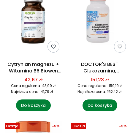
Cytrynian magnezu +
DOCTOR'S BEST
Witamina B6 Biowen
Glukozamina,
100 kapsułek
Chondroityna, MSM i
42,67 zł
151,23 zł
Kwas Hialuronowy (150
Cena regularna:
43,99 zł
Cena regularna:
159,19 zł
kaps.)
Najniższa cena:
41,79 zł
Najniższa cena:
152,42 zł
Do koszyka
Do koszyka
Okazja
-5%
Okazja
-5%