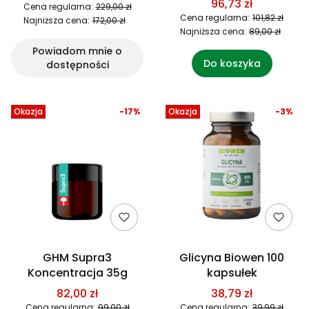
96,73 zł
Cena regularna:
229,00 zł
Cena regularna:
101,82 zł
Najniższa cena:
172,00 zł
Najniższa cena:
89,00 zł
Powiadom mnie o
Do koszyka
dostępności
Okazja
-17%
Okazja
-3%
GHM Supra3
Glicyna Biowen 100
Koncentracja 35g
kapsułek
82,00 zł
38,79 zł
Cena regularna:
99,00 zł
Cena regularna:
39,99 zł