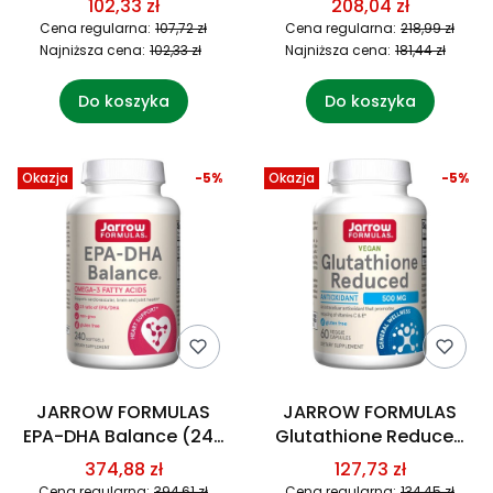
102,33 zł
208,04 zł
Cena regularna:
107,72 zł
Cena regularna:
218,99 zł
Najniższa cena:
102,33 zł
Najniższa cena:
181,44 zł
Do koszyka
Do koszyka
Okazja
-5%
Okazja
-5%
JARROW FORMULAS
JARROW FORMULAS
EPA-DHA Balance (240
Glutathione Reduced
kaps.)
(60 kaps.)
374,88 zł
127,73 zł
Cena regularna:
394,61 zł
Cena regularna:
134,45 zł