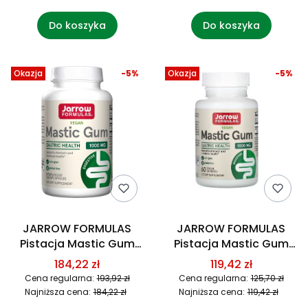
Do koszyka
Do koszyka
Okazja
-5%
Okazja
-5%
JARROW FORMULAS
JARROW FORMULAS
Pistacja Mastic Gum
Pistacja Mastic Gum
500 mg (120 kaps.)
500 mg (60 kaps.)
184,22 zł
119,42 zł
Cena regularna:
193,92 zł
Cena regularna:
125,70 zł
Najniższa cena:
184,22 zł
Najniższa cena:
119,42 zł