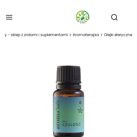
Produ
Otwórz wy
rby - sklep z ziołami i suplementami
Aromaterapia
Olejki eteryczne