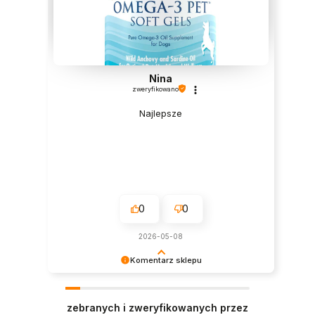
Nina
zweryfikowano
Najlepsze
0
0
2026-05-08
Komentarz sklepu
Dziękujemy za tak pozytywną opinię - to czysta
przyjemność obsługiwać takich klientów!
zebranych i zweryfikowanych przez
Doceniamy czas i wysiłek włożony w podzielenie