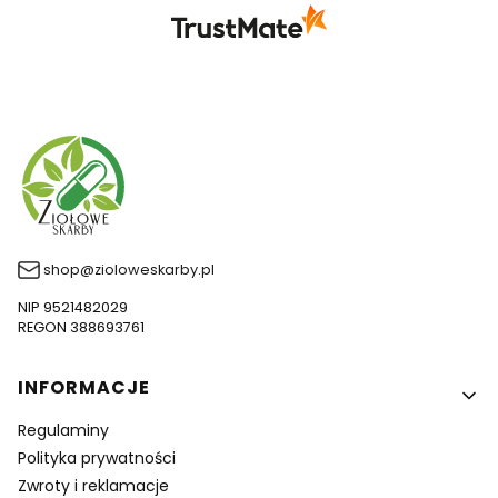
się z nami Twoimi doświadczeniami. Do
zobaczenia!
shop@zioloweskarby.pl
NIP 9521482029
REGON 388693761
Linki w stopce
INFORMACJE
Regulaminy
Polityka prywatności
Zwroty i reklamacje