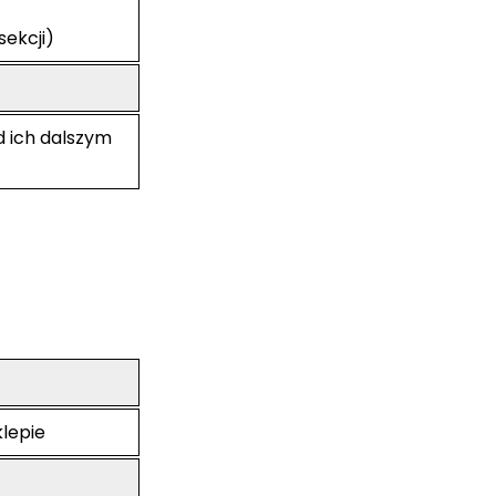
sekcji)
d ich dalszym
lepie