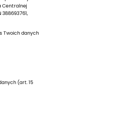
 Centralnej
N 388693761,
as Twoich danych
anych (art. 15