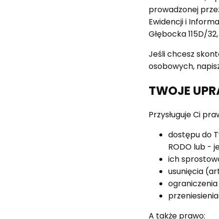
prowadzonej przez
Ewidencji i Inform
Głębocka 115D/32
Jeśli chcesz skon
osobowych, napisz
TWOJE UPR
Przysługuje Ci pra
dostępu do T
RODO lub - jeś
ich sprostowa
usunięcia (ar
ograniczenia
przeniesieni
A także prawo: