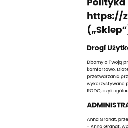
Polityka
https://
(„Sklep”
Drogi Użyt
Dbamy o Twoją pry
komfortowo. Dlate
przetwarzania prz
wykorzystywane pr
RODO, czyli ogóln
ADMINISTR
Anna Granat, prze
- Anna Granat, wpi