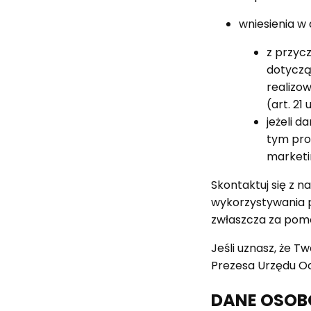
wniesienia 
z przyc
dotycząc
realizo
(art. 21 
jeżeli 
tym prof
marketi
Skontaktuj się z n
wykorzystywania p
zwłaszcza za pom
Jeśli uznasz, że 
Prezesa Urzędu 
DANE OSOB