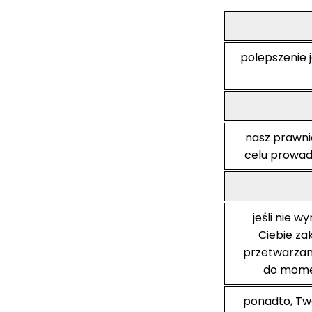
polepszenie 
nasz prawni
celu prowadz
jeśli nie w
Ciebie z
przetwarzani
do mome
ponadto, Tw