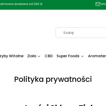
armowa dostawa od 200 zł
sh
zyby Witalne
Zioła
CBD
Super Foods
Aromater
Polityka prywatności