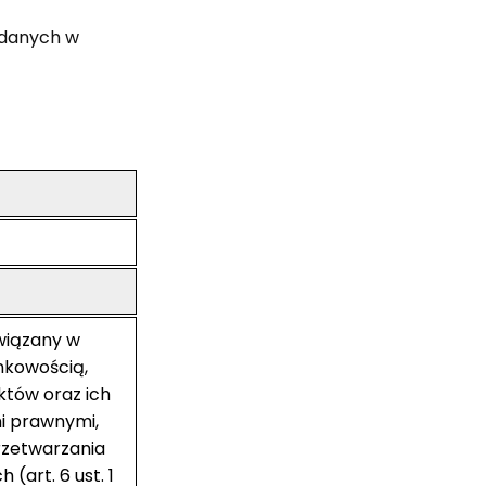
 danych w
wiązany w
nkowością,
tów oraz ich
i prawnymi,
rzetwarzania
art. 6 ust. 1