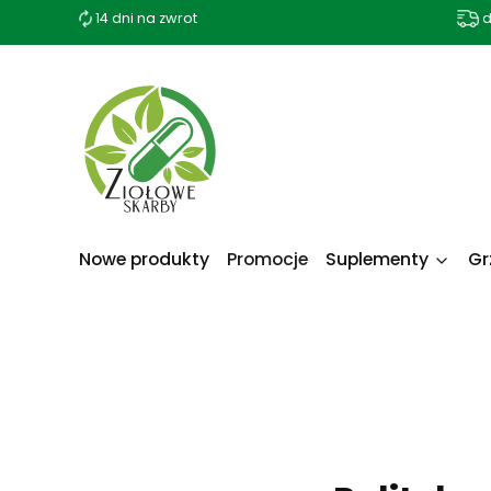
14 dni na zwrot
d
Nowe produkty
Promocje
Suplementy
Gr