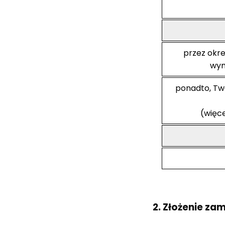
przez okr
wym
ponadto, Tw
(więce
2. Złożenie zam