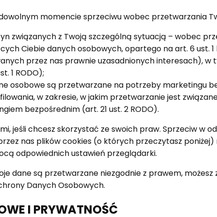
w dowolnym momencie sprzeciwu wobec przetwarzania Tw
zyn związanych z Twoją szczególną sytuacją – wobec pr
ych Ciebie danych osobowych, opartego na art. 6 ust. 1 li
wanych przez nas prawnie uzasadnionych interesach), w 
ust. 1 RODO);
dane osobowe są przetwarzane na potrzeby marketingu b
ilowania, w zakresie, w jakim przetwarzanie jest związane
ngiem bezpośrednim (art. 21 ust. 2 RODO).
ami, jeśli chcesz skorzystać ze swoich praw. Sprzeciw w od
rzez nas plików cookies (o których przeczytasz poniżej)
ocą odpowiednich ustawień przeglądarki.
Twoje dane są przetwarzane niezgodnie z prawem, możesz 
Ochrony Danych Osobowych.
OWE I PRYWATNOŚĆ