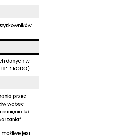
 Użytkowników
ich danych w
 lit. f RODO)
onania przez
ciw wobec
usunięcia lub
arzania*
możliwe jest