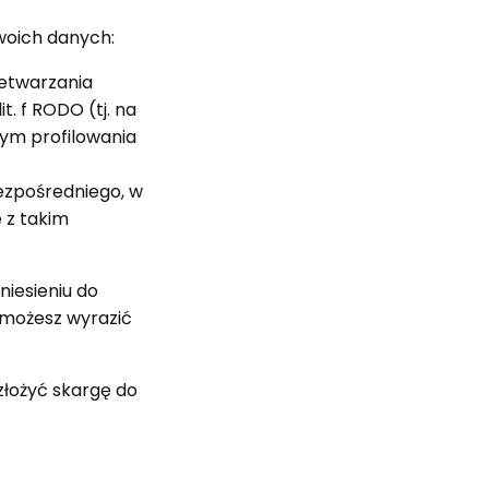
oich danych:
zetwarzania
t. f RODO (tj. na
tym profilowania
ezpośredniego, w
 z takim
niesieniu do
 możesz wyrazić
złożyć skargę do