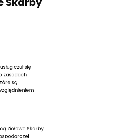
e Skarby
sług czuł się
 o zasadach
tóre są
uwzględnieniem
mą Ziołowe Skarby
Gospodarczej