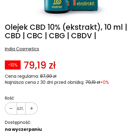
Olejek CBD 10% (ekstrakt), 10 ml |
CBD | CBC | CBG | CBDV |
India Cosmetics
79,19 zł
-10%
Cena regularna:
87,99 zł
Najniższa cena z 30 dni przed obniżką:
79,19 zł
+0%
Ilość
szt.
Dostępność:
na wyczerpaniu