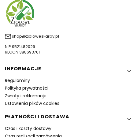
shop@zioloweskarby.pl
NIP 9521482029
REGON 388693761
Linki w stopce
INFORMACJE
Regulaminy
Polityka prywatności
Zwroty i reklamacje
Ustawienia plików cookies
PŁATNOŚCI I DOSTAWA
Czas i koszty dostawy
Czas realizacji zamówienia