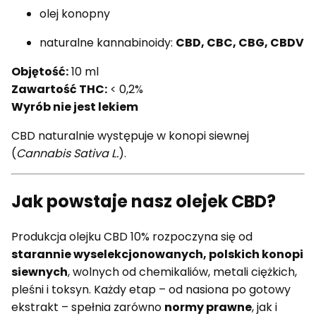
olej konopny
naturalne kannabinoidy:
CBD, CBC, CBG, CBDV
Objętość:
10 ml
Zawartość THC:
< 0,2%
Wyrób nie jest lekiem
CBD naturalnie występuje w konopi siewnej
(
Cannabis Sativa L.
).
Jak powstaje nasz olejek CBD?
Produkcja olejku CBD 10% rozpoczyna się od
starannie wyselekcjonowanych, polskich konopi
siewnych
, wolnych od chemikaliów, metali ciężkich,
pleśni i toksyn. Każdy etap – od nasiona po gotowy
ekstrakt – spełnia zarówno
normy prawne
, jak i