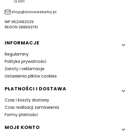
shop@zioloweskarby.pl
NIP 9521482029
REGON 388693761
Linki w stopce
INFORMACJE
Regulaminy
Polityka prywatności
Zwroty i reklamacje
Ustawienia plików cookies
PŁATNOŚCI I DOSTAWA
Czas i koszty dostawy
Czas realizacji zamówienia
Formy płatności
MOJE KONTO