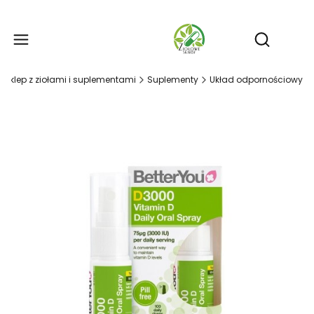
Produ
Otwórz wy
- sklep z ziołami i suplementami
Suplementy
Układ odpornościowy