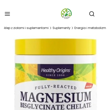
Produ
Otwórz wy
- sklep z ziołami i suplementami
Suplementy
Energia i metabolizm