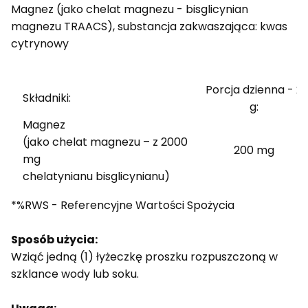
Magnez (jako chelat magnezu - bisglicynian
magnezu TRAACS), substancja zakwaszająca: kwas
cytrynowy
Porcja dzienna - 2
Składniki:
g:
Magnez
(jako chelat magnezu – z 2000
200 mg
mg
chelatynianu bisglicynianu)
*%RWS - Referencyjne Wartości Spożycia
Sposób użycia:
Wziąć jedną (1) łyżeczkę proszku rozpuszczoną w
szklance wody lub soku.