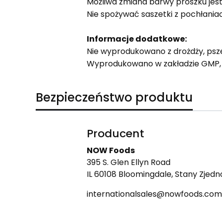
Możliwa zmiana barwy proszku jest
Nie spożywać saszetki z pochłaniac
Informacje dodatkowe:
Nie wyprodukowano z drożdży, pszeni
Wyprodukowano w zakładzie GMP, kt
Bezpieczeństwo produktu
Producent
NOW Foods
395 S. Glen Ellyn Road
IL 60108 Bloomingdale, Stany Zjed
internationalsales@nowfoods.com