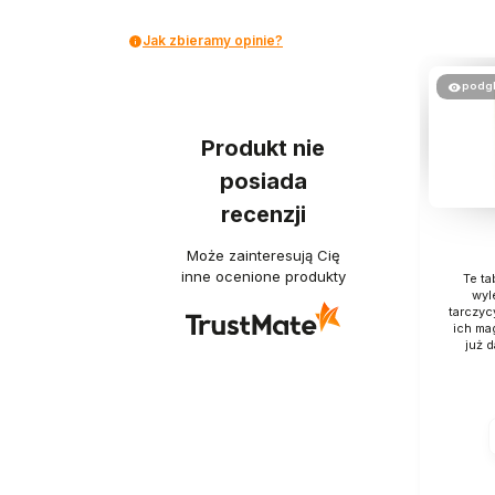
Jak zbieramy opinie?
podg
Produkt nie
posiada
recenzji
Może zainteresują Cię
inne ocenione produkty
Te ta
wyl
tarczyc
ich ma
już 