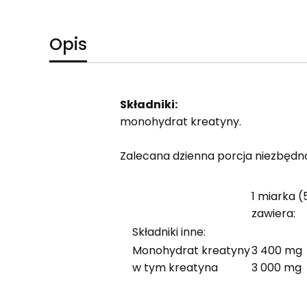
Opis
Składniki:
monohydrat kreatyny.
Zalecana dzienna porcja niezbędna
1 miarka (
zawiera:
Składniki inne:
Monohydrat kreatyny
3 400 mg
w tym kreatyna
3 000 mg