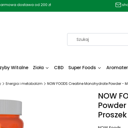
armowa dostawa od 200 zł
sh
zyby Witalne
Zioła
CBD
Super Foods
Aromater
y
Energia i metabolizm
NOW FOODS Creatine Monohydrate Powder - Mo
NOW FO
Powder 
Proszek
NOW Foods