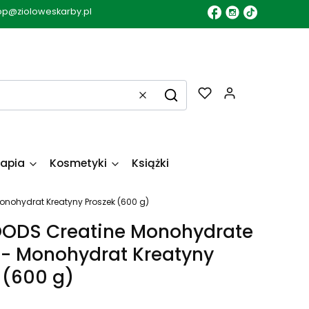
op@zioloweskarby.pl
Produkty w k
Wyczyść
Szukaj
apia
Kosmetyki
Książki
nohydrat Kreatyny Proszek (600 g)
ODS Creatine Monohydrate
- Monohydrat Kreatyny
 (600 g)