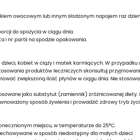
sokiem owocowym lub innym słodzonym napojem raz dzienn
orcji do spożycia w ciągu dnia.
a i nr partii na spodzie opakowania.
a dzieci, kobiet w ciąży i matek karmiących. W przypadk
tosowania produktów leczniczych skonsultuj przyjmowani
mować zwiększoną ilość płynów w ciągu dnia. Nie stosow
sowane jako substytut (zamiennik) zróżnicowanej diety.
wnoważony sposób żywienia i prowadzić zdrowy tryb życi
onecznionym miejscu, w temperaturze do 25°C.
echowywane w sposób niedostępny dla małych dzieci.