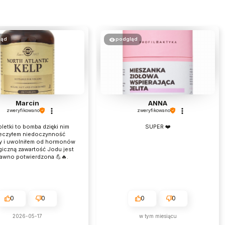
ląd
podgląd
Marcin
ANNA
zweryfikowano
zweryfikowano
bletki to bomba dzięki nim
SUPER ❤️
eczyłem niedoczynność
y i uwolniłem od hormonów
giczną zawartość Jodu jest
dawno potwierdzona 💪🔥.
0
0
0
0
2026-05-17
w tym miesiącu