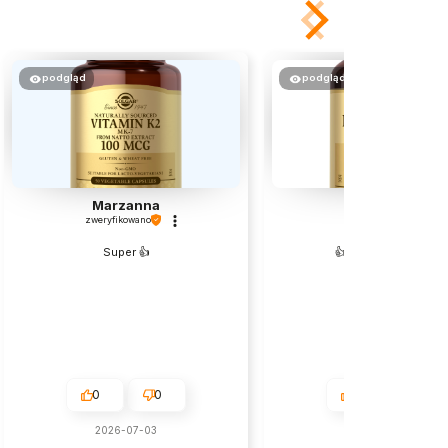
podgląd
podgląd
Marzanna
Andrzej
zweryfikowano
zweryfikowano
Super 👍️
👍️Świetny preparat
0
0
0
0
2026-07-03
2026-07-04