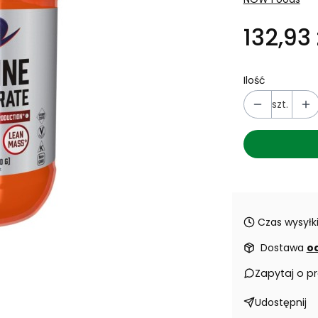
132,93 
Ilość
szt.
Czas wysyłki
Dostawa
od
Zapytaj o p
Udostępnij