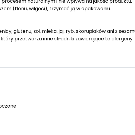
 procesem naturalnym i nie wpływa na jakość produktu.
zem (tlenu, wilgoci), trzymać ją w opakowaniu.
cy, glutenu, soi, mleka, jaj, ryb, skorupiaków ani z sezam
óry przetwarza inne składniki zawierające te alergeny.
noczone