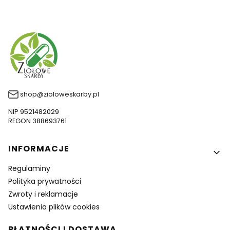
shop@zioloweskarby.pl
NIP 9521482029
REGON 388693761
Linki w stopce
INFORMACJE
Regulaminy
Polityka prywatności
Zwroty i reklamacje
Ustawienia plików cookies
PŁATNOŚCI I DOSTAWA