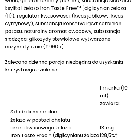
woda, glicerol roślinny (nośnik), substancja słodząca:
ksylitol, żelazo Iron Taste Free™ (diglicynian żelaza
(II)), regulator kwasowości: (kwas jabłkowy, kwas
cytrynowy), substancja konserwująca: sorbinian
potasu, naturalny aromat owocowy, substancja
słodząca: glikozydy stewiolowe wytwarzane
enzymatycznie (E 960c).
Zalecana dzienna porcja niezbędna do uzyskania
korzystnego działania
1 miarka (10
ml)
zawiera:
Składniki mineralne:
żelazo w postaci chelatu
aminokwasowego żelaza
18 mg
Iron Taste Free™ (diglicynianu żelaza
128,5%†