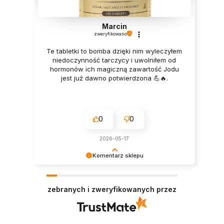
Marcin
zweryfikowano
Te tabletki to bomba dzięki nim wyleczyłem
niedoczynność tarczycy i uwolniłem od
hormonów ich magiczną zawartość Jodu
jest już dawno potwierdzona 💪🔥.
0
0
2026-05-17
Komentarz sklepu
Dziękujemy za tak pozytywną opinię - to czysta
przyjemność obsługiwać takich klientów!
zebranych i zweryfikowanych przez
Doceniamy czas i wysiłek włożony w podzielenie
się z nami Twoimi doświadczeniami. Do
zobaczenia!