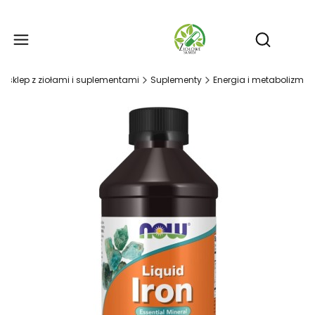
Produ
Otwórz wy
- sklep z ziołami i suplementami
Suplementy
Energia i metabolizm