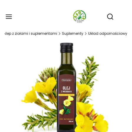
Produ
Otwórz wy
- sklep z ziołami i suplementami
Suplementy
Układ odpornościowy