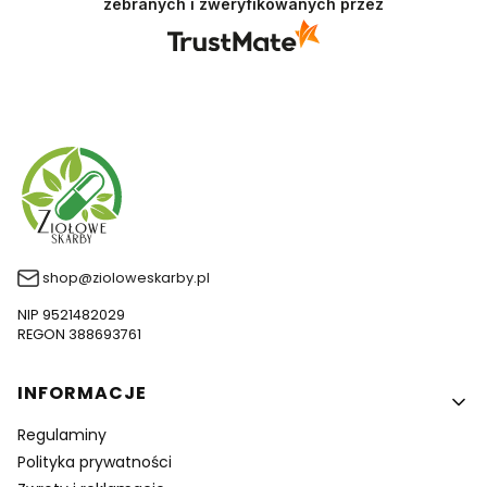
zebranych i zweryfikowanych przez
Doceniamy czas i wysiłek włożony w podzielenie
się z nami Twoimi doświadczeniami. Do
zobaczenia!
shop@zioloweskarby.pl
NIP 9521482029
REGON 388693761
Linki w stopce
INFORMACJE
Regulaminy
Polityka prywatności