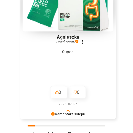
Agnieszka
zweryfikowano
Super.
0
0
2026-07-07
Komentarz sklepu
Dziękujemy za tak pozytywną opinię - to czysta
przyjemność obsługiwać takich klientów!