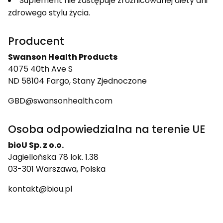
Suplement nie zastępuje zróżnicowanej diety ani
zdrowego stylu życia.
Producent
Swanson Health Products
4075 40th Ave S
ND 58104 Fargo, Stany Zjednoczone
GBD@swansonhealth.com
Osoba odpowiedzialna na terenie UE
bioU Sp. z o.o.
Jagiellońska 78 lok. 1.38
03-301 Warszawa, Polska
kontakt@biou.pl