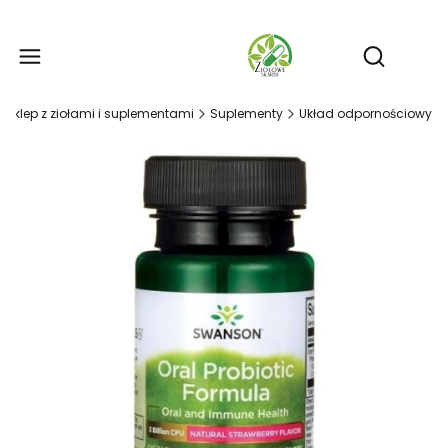
Produ
Otwórz wy
- sklep z ziołami i suplementami
Suplementy
Układ odpornościowy