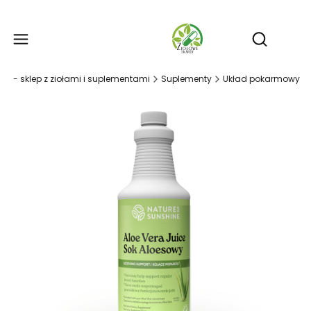
Produ
Otwórz wy
by - sklep z ziołami i suplementami
Suplementy
Układ pokarmowy