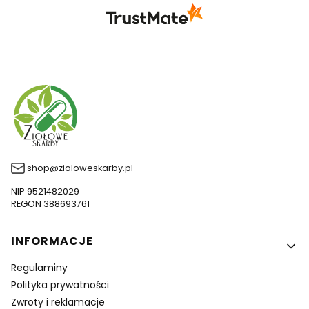
się z nami Twoimi doświadczeniami. Do
zobaczenia!
shop@zioloweskarby.pl
NIP 9521482029
REGON 388693761
Linki w stopce
INFORMACJE
Regulaminy
Polityka prywatności
Zwroty i reklamacje