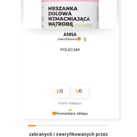
ANNA
zweryfikowano
POLECAM
0
0
w tym miesiącu
Komentarz sklepu
Dziękujemy za tak pozytywną opinię - to czysta
przyjemność obsługiwać takich klientów!
zebranych i zweryfikowanych przez
Doceniamy czas i wysiłek włożony w podzielenie