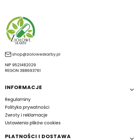
shop@zioloweskarby.pl
NIP 9521482029
REGON 388693761
Linki w stopce
INFORMACJE
Regulaminy
Polityka prywatności
Zwroty i reklamacje
Ustawienia plików cookies
PŁATNOŚCI I DOSTAWA