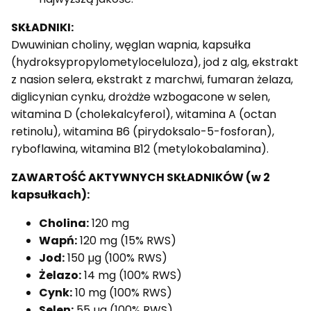
SKŁADNIKI:
Dwuwinian choliny, węglan wapnia, kapsułka
(hydroksypropylometyloceluloza), jod z alg, ekstrakt
z nasion selera, ekstrakt z marchwi, fumaran żelaza,
diglicynian cynku, drożdże wzbogacone w selen,
witamina D (cholekalcyferol), witamina A (octan
retinolu), witamina B6 (pirydoksalo-5-fosforan),
ryboflawina, witamina B12 (metylokobalamina).
ZAWARTOŚĆ AKTYWNYCH SKŁADNIKÓW (w 2
kapsułkach):
Cholina:
120 mg
Wapń:
120 mg (15% RWS)
Jod:
150 µg (100% RWS)
Żelazo:
14 mg (100% RWS)
Cynk:
10 mg (100% RWS)
Selen:
55 µg (100% RWS)