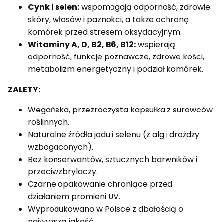
Cynk i selen:
wspomagają odporność, zdrowie
skóry, włosów i paznokci, a także ochronę
komórek przed stresem oksydacyjnym.
Witaminy A, D, B2, B6, B12:
wspierają
odporność, funkcje poznawcze, zdrowe kości,
metabolizm energetyczny i podział komórek.
ZALETY:
Wegańska, przezroczysta kapsułka z surowców
roślinnych.
Naturalne źródła jodu i selenu (z alg i drożdży
wzbogaconych).
Bez konserwantów, sztucznych barwników i
przeciwzbrylaczy.
Czarne opakowanie chroniące przed
działaniem promieni UV.
Wyprodukowano w Polsce z dbałością o
najwyższą jakość.