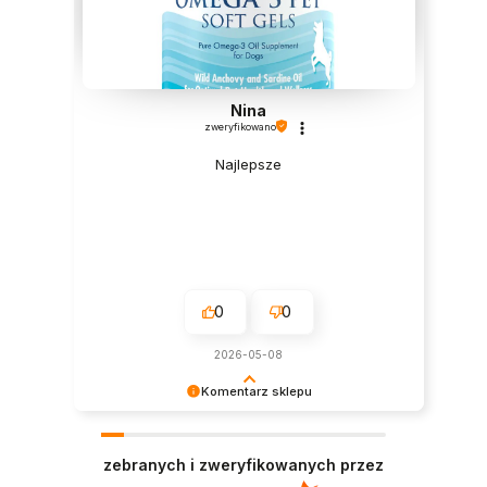
Nina
zweryfikowano
Najlepsze
0
0
2026-05-08
Komentarz sklepu
Dziękujemy za tak pozytywną opinię - to czysta
przyjemność obsługiwać takich klientów!
zebranych i zweryfikowanych przez
Doceniamy czas i wysiłek włożony w podzielenie
się z nami Twoimi doświadczeniami. Do