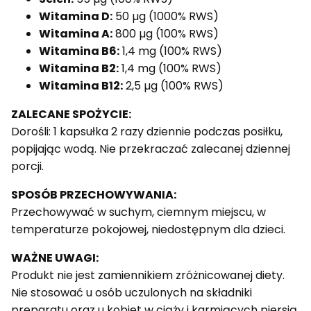
Witamina D:
50 µg (1000% RWS)
Witamina A:
800 µg (100% RWS)
Witamina B6:
1,4 mg (100% RWS)
Witamina B2:
1,4 mg (100% RWS)
Witamina B12:
2,5 µg (100% RWS)
ZALECANE SPOŻYCIE:
Dorośli: 1 kapsułka 2 razy dziennie podczas posiłku,
popijając wodą. Nie przekraczać zalecanej dziennej
porcji.
SPOSÓB PRZECHOWYWANIA:
Przechowywać w suchym, ciemnym miejscu, w
temperaturze pokojowej, niedostępnym dla dzieci.
WAŻNE UWAGI:
Produkt nie jest zamiennikiem zróżnicowanej diety.
Nie stosować u osób uczulonych na składniki
preparatu oraz u kobiet w ciąży i karmiących piersią.