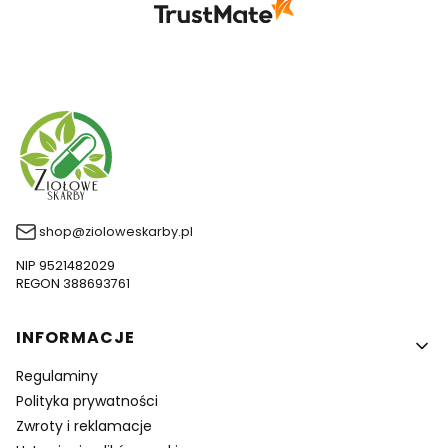
zobaczenia!
shop@zioloweskarby.pl
NIP 9521482029
REGON 388693761
Linki w stopce
INFORMACJE
Regulaminy
Polityka prywatności
Zwroty i reklamacje