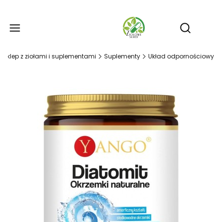
Produ
Otwórz wy
- sklep z ziołami i suplementami
Suplementy
Układ odpornościowy