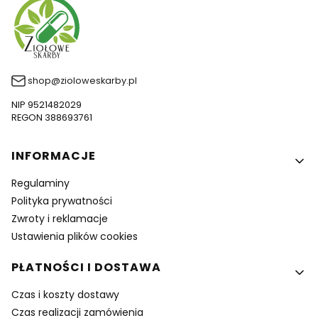
shop@zioloweskarby.pl
NIP 9521482029
REGON 388693761
Linki w stopce
INFORMACJE
Regulaminy
Polityka prywatności
Zwroty i reklamacje
Ustawienia plików cookies
PŁATNOŚCI I DOSTAWA
Czas i koszty dostawy
Czas realizacji zamówienia