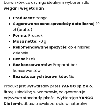
barwników, co czyni go idealnym wyborem dla
wegan
i
wegetarian
.
Producent:
Yango
Sugerowana cena sprzedaży detalicznej:
19
zł (brutto)
Forma:
Proszek
Masa netto:
70 g
Rekomendowane spożycie:
do 4 miarek
dziennie
Bez soi:
Tak
Bez konserwantów:
Preparat bez
konserwantów
Bez sztucznych barwników:
Nie
Produkt jest wytwarzany przez
YANGO Sp. z o.o.
,
firmę z siedzibą w Warszawie, co gwarantuje
najwyższe standardy jakości. Wybierając
YANGO
Diatomit
, dbasz o swoje zdrowie w naturalny