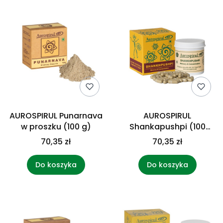
AUROSPIRUL Punarnava
AUROSPIRUL
w proszku (100 g)
Shankapushpi (100
kaps.)
70,35 zł
70,35 zł
Do koszyka
Do koszyka