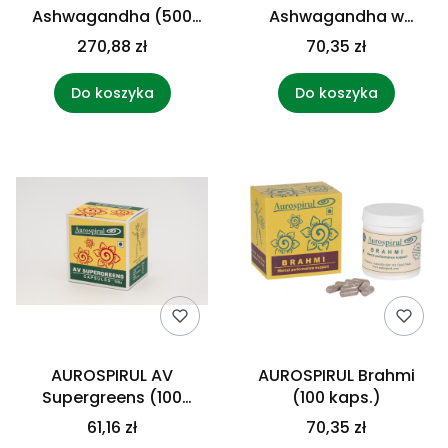
Ashwagandha (500
Ashwagandha w
kaps.)
proszku (100 g)
270,88 zł
70,35 zł
Do koszyka
Do koszyka
AUROSPIRUL AV
AUROSPIRUL Brahmi
Supergreens (100
(100 kaps.)
kaps.)
61,16 zł
70,35 zł