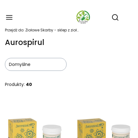
Produ
Otwórz wy
Przejdź do:
Ziołowe Skarby - sklep z ziołami i suplementami
Aurospirul
Domyślne
Produkty:
40
Lista produktów