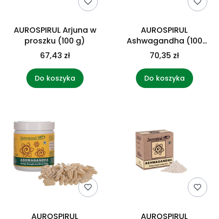
AUROSPIRUL Arjuna w
AUROSPIRUL
proszku (100 g)
Ashwagandha (100
kaps.)
67,43 zł
70,35 zł
Do koszyka
Do koszyka
AUROSPIRUL
AUROSPIRUL