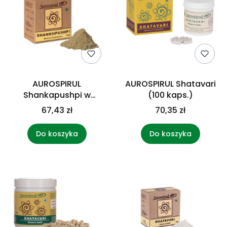
AUROSPIRUL
AUROSPIRUL Shatavari
Shankapushpi w
(100 kaps.)
proszku (100 g)
67,43 zł
70,35 zł
Do koszyka
Do koszyka