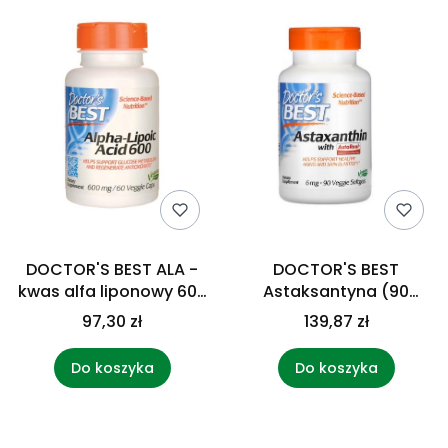
DOCTOR'S BEST ALA -
DOCTOR'S BEST
kwas alfa liponowy 600
Astaksantyna (90
mg (60 kaps.)
kaps.)
97,30 zł
139,87 zł
Do koszyka
Do koszyka