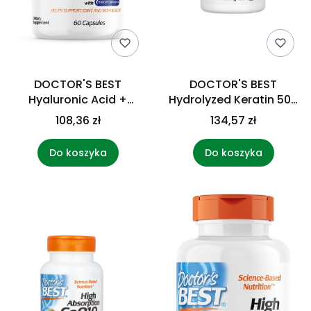
DOCTOR'S BEST
DOCTOR'S BEST
Hyaluronic Acid +
Hydrolyzed Keratin 500
Chondroitin Sulfate
mg (60 kaps.)
108,36 zł
134,57 zł
with BioCell Collagen
(60 kaps.)
Do koszyka
Do koszyka