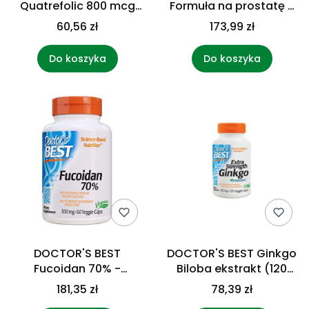
Quatrefolic 800 mcg
Formuła na prostatę -
(60 kaps.)
Comprehensive
60,56 zł
173,99 zł
Prostate Formula (120
kaps.)
Do koszyka
Do koszyka
DOCTOR'S BEST
DOCTOR'S BEST Ginkgo
Fucoidan 70% -
Biloba ekstrakt (120
Ekstrakt Fucoidanu 300
kaps.)
181,35 zł
78,39 zł
mg (60 kaps.)