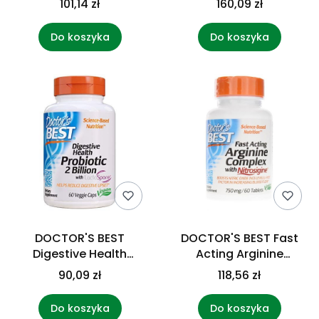
101,14 zł
160,09 zł
kaps.)
Do koszyka
Do koszyka
DOCTOR'S BEST
DOCTOR'S BEST Fast
Digestive Health
Acting Arginine
Probiotic with
Complex with
90,09 zł
118,56 zł
LactoSpore - Probiotyk
Nitrosigine (60 tabl.)
2 miliardy CFU (60
Do koszyka
Do koszyka
kaps.)