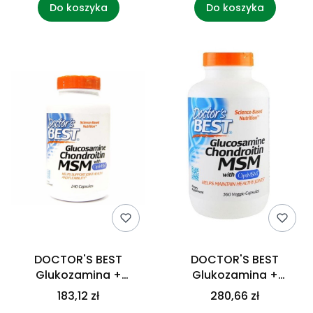
Do koszyka
Do koszyka
DOCTOR'S BEST
DOCTOR'S BEST
Glukozamina +
Glukozamina +
Chondroityna + MSM
Chondroityna + MSM
183,12 zł
280,66 zł
(240 kaps.)
(360 kaps.)