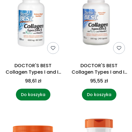
DOCTOR'S BEST
DOCTOR'S BEST
Collagen Types I and III
Collagen Types I and III
(180 tabl.)
(240 kaps.)
98,61 zł
95,55 zł
Do koszyka
Do koszyka