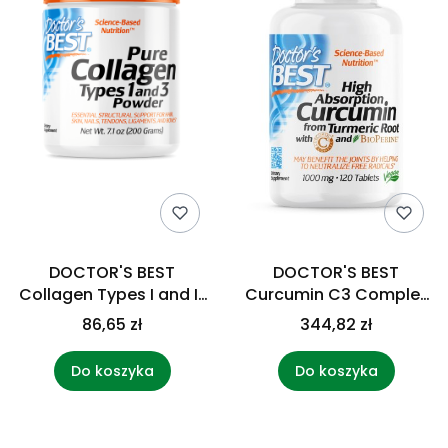
DOCTOR'S BEST
DOCTOR'S BEST
Collagen Types I and III
Curcumin C3 Complex
Powder (200 g)
with Bioperine (120
86,65 zł
344,82 zł
tabl.)
Do koszyka
Do koszyka