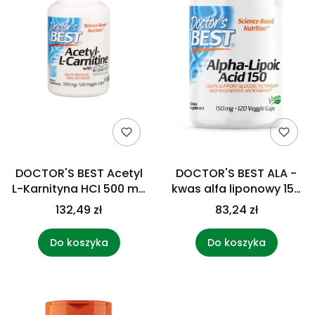
DOCTOR'S BEST Acetyl
DOCTOR'S BEST ALA -
L-Karnityna HCI 500 mg
kwas alfa liponowy 150
(120 kaps.)
mg (120 kaps.)
132,49 zł
83,24 zł
Do koszyka
Do koszyka