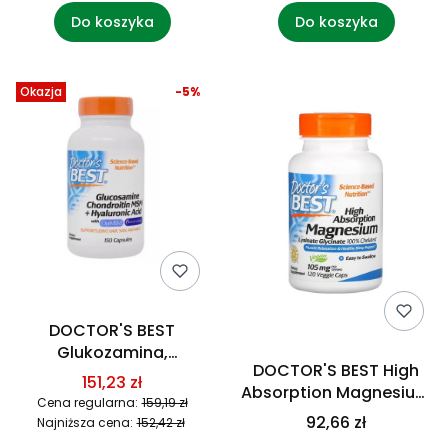
Do koszyka
Do koszyka
Okazja
-5%
DOCTOR'S BEST
Glukozamina,
DOCTOR'S BEST High
Chondroityna, MSM i
151,23 zł
Absorption Magnesium
Kwas Hialuronowy (150
Cena regularna:
159,19 zł
- Magnez (120 kaps.)
kaps.)
92,66 zł
Najniższa cena:
152,42 zł